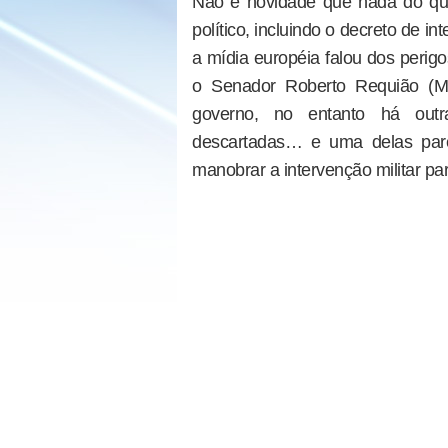
Não é novidade que nada do qu
político, incluindo o decreto de i
a mídia européia falou dos perig
o Senador Roberto Requião (MD
governo, no entanto há ou
descartadas… e uma delas pa
manobrar a intervenção militar pa