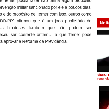
e Temer possa fazer não tenha algum propósito
ntervenção militar sancionado por ele a poucos dias,
os e do propósito de Temer com isso, outros como
B-PR) afirmou que é um jogo publicitário do
Notí
tras hipóteses também que não podem ser
receu ser coerente ontem… a que Temer pode
ra aprovar a Reforma da Previdência.
VÍDEO: 
renunci