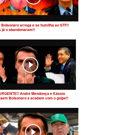
 Bolsonaro arrega e se humilha ao STF!!
s já o abandonaram!!
URGENTE!! André Mendonça e Kássio
raem Bolsonaro e acabam com o golpe!!