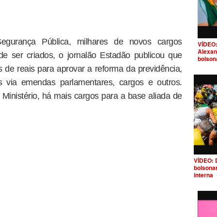
Segurança Pública, milhares de novos cargos
VÍDEO:
Alexan
e ser criados, o jornalão Estadão publicou que
bolson
s de reais para aprovar a reforma da previdência,
 via emendas parlamentares, cargos e outros.
inistério, há mais cargos para a base aliada de
VÍDEO: 
bolsona
interna