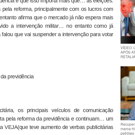
idência e que isso importa mais que… as eleições.
 pela reforma, principalmente com os lucros com
entanto afirma que o mercado já não espera mais
vido a intervenção militar… no entanto como já
falou que vai suspender a intervenção para votar
VÍDEO:
APÓS AT
RETALIA
da previdência
tária, os principais veículos de comunicação
ta pela reforma da previdência e continuam… um
Recupera
ta VEJA(que teve aumento de verbas publicitárias
marca hi
petróleo