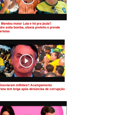
 Mandou matar Lula e foi pra jaula!!
dre solta bomba, afasta prefeito e prende
aristas
Desviaram milhões!! Acampamento
rista tem briga após denúncias de corrupção