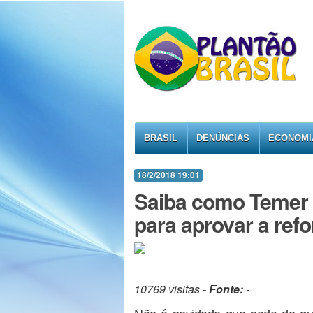
BRASIL
DENÚNCIAS
ECONOMI
18/2/2018 19:01
Saiba como Temer 
para aprovar a ref
10769 visitas -
Fonte:
-