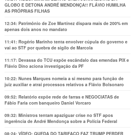
GLOBO E DETONA ANDRÉ MENDONÇA!! FLÁVIO HUMILHA
AS PRÓPRIAS FILHAS
12:34:
Patrimônio de Zoe Martínez dispara mais de 200% em
apenas dois anos no mandato
11:41:
Rogério Marinho tenta envolver cúpula do governo e
vai ao STF por quebra de sigilo de Marcola
11:17:
Devassa do TCU expõe escândalo das emendas PIX e
Flávio Dino aciona investigação da PF
10:22:
Nunes Marques nomeia a si mesmo para função de
juiz auxiliar e atrai processos relativos a Flávio Bolsonaro
09:52:
Relatório expõe rede de farras e NEGOCIATAS de
Fábio Faria com banqueiro Daniel Vorcaro
09:32:
Ministros tentam apaziguar crise no STF apos
ingerência de André Mendonça sobre a Polícia Federal
08:24:
VÍDEO: QUEDA DO TARIFAÇO FAZ TRUMP PERDER