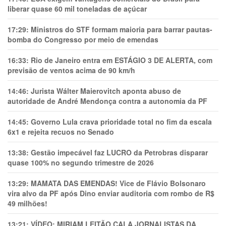
liberar quase 60 mil toneladas de açúcar
17:29:
Ministros do STF formam maioria para barrar pautas-
bomba do Congresso por meio de emendas
16:33:
Rio de Janeiro entra em ESTÁGIO 3 DE ALERTA, com
previsão de ventos acima de 90 km/h
14:46:
Jurista Wálter Maierovitch aponta abuso de
autoridade de André Mendonça contra a autonomia da PF
14:45:
Governo Lula crava prioridade total no fim da escala
6x1 e rejeita recuos no Senado
13:38:
Gestão impecável faz LUCRO da Petrobras disparar
quase 100% no segundo trimestre de 2026
13:29:
MAMATA DAS EMENDAS! Vice de Flávio Bolsonaro
vira alvo da PF após Dino enviar auditoria com rombo de R$
49 milhões!
13:21:
VÍDEO: MIRIAM LEITÃO CALA JORNALISTAS DA