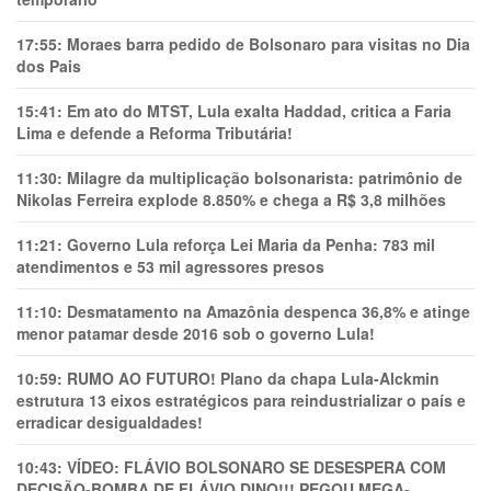
17:55:
Moraes barra pedido de Bolsonaro para visitas no Dia
dos Pais
15:41:
Em ato do MTST, Lula exalta Haddad, critica a Faria
Lima e defende a Reforma Tributária!
11:30:
Milagre da multiplicação bolsonarista: patrimônio de
Nikolas Ferreira explode 8.850% e chega a R$ 3,8 milhões
11:21:
Governo Lula reforça Lei Maria da Penha: 783 mil
atendimentos e 53 mil agressores presos
11:10:
Desmatamento na Amazônia despenca 36,8% e atinge
menor patamar desde 2016 sob o governo Lula!
10:59:
RUMO AO FUTURO! Plano da chapa Lula-Alckmin
estrutura 13 eixos estratégicos para reindustrializar o país e
erradicar desigualdades!
10:43:
VÍDEO: FLÁVIO BOLSONARO SE DESESPERA COM
DECISÃO-BOMBA DE FLÁVIO DINO!!! PEGOU MEGA-