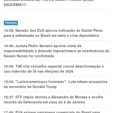
ESQUEMA!!!!
7/8/2026
19:58:
Senado dos EUA aprova indicação de Daniel Perez
para a embaixada no Brasil em meio a crise diplomática
19:36:
Jurista Pedro Serrano aponta crime de
responsabilidade e defende impeachment se interferência de
Kassio Nunes for confirmada
19:09:
TSE cria conselho especial contra desinformação e
uso indevido de IA nas eleições de 2026
19:02:
"Latino-americano frustrado": Lula rebate acusações
de secretário de Donald Trump
18:37:
STF impõe derrota a Alexandre de Moraes e acolhe
recurso de Defensoria em caso do 8 de Janeiro
17:48:
EUA exigem vantagens comerciais do Brasil para