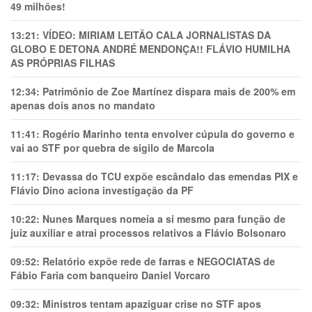
49 milhões!
13:21:
VÍDEO: MIRIAM LEITÃO CALA JORNALISTAS DA
GLOBO E DETONA ANDRÉ MENDONÇA!! FLÁVIO HUMILHA
AS PRÓPRIAS FILHAS
12:34:
Patrimônio de Zoe Martínez dispara mais de 200% em
apenas dois anos no mandato
11:41:
Rogério Marinho tenta envolver cúpula do governo e
vai ao STF por quebra de sigilo de Marcola
11:17:
Devassa do TCU expõe escândalo das emendas PIX e
Flávio Dino aciona investigação da PF
10:22:
Nunes Marques nomeia a si mesmo para função de
juiz auxiliar e atrai processos relativos a Flávio Bolsonaro
09:52:
Relatório expõe rede de farras e NEGOCIATAS de
Fábio Faria com banqueiro Daniel Vorcaro
09:32:
Ministros tentam apaziguar crise no STF apos