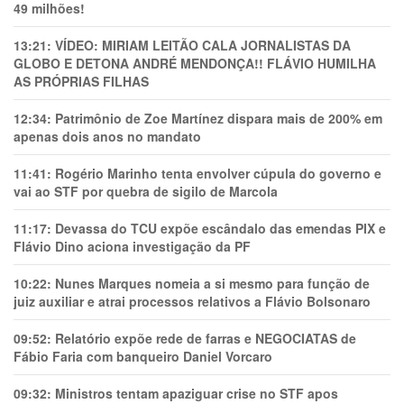
49 milhões!
13:21:
VÍDEO: MIRIAM LEITÃO CALA JORNALISTAS DA
GLOBO E DETONA ANDRÉ MENDONÇA!! FLÁVIO HUMILHA
AS PRÓPRIAS FILHAS
12:34:
Patrimônio de Zoe Martínez dispara mais de 200% em
apenas dois anos no mandato
11:41:
Rogério Marinho tenta envolver cúpula do governo e
vai ao STF por quebra de sigilo de Marcola
11:17:
Devassa do TCU expõe escândalo das emendas PIX e
Flávio Dino aciona investigação da PF
10:22:
Nunes Marques nomeia a si mesmo para função de
juiz auxiliar e atrai processos relativos a Flávio Bolsonaro
09:52:
Relatório expõe rede de farras e NEGOCIATAS de
Fábio Faria com banqueiro Daniel Vorcaro
09:32:
Ministros tentam apaziguar crise no STF apos