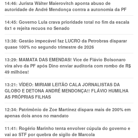
14:46:
Jurista Wálter Maierovitch aponta abuso de
autoridade de André Mendonça contra a autonomia da PF
14:45:
Governo Lula crava prioridade total no fim da escala
6x1 e rejeita recuos no Senado
13:38:
Gestão impecável faz LUCRO da Petrobras disparar
quase 100% no segundo trimestre de 2026
13:29:
MAMATA DAS EMENDAS! Vice de Flávio Bolsonaro
vira alvo da PF após Dino enviar auditoria com rombo de R$
49 milhões!
13:21:
VÍDEO: MIRIAM LEITÃO CALA JORNALISTAS DA
GLOBO E DETONA ANDRÉ MENDONÇA!! FLÁVIO HUMILHA
AS PRÓPRIAS FILHAS
12:34:
Patrimônio de Zoe Martínez dispara mais de 200% em
apenas dois anos no mandato
11:41:
Rogério Marinho tenta envolver cúpula do governo e
vai ao STF por quebra de sigilo de Marcola