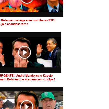
 Bolsonaro arrega e se humilha ao STF!!
s já o abandonaram!!
URGENTE!! André Mendonça e Kássio
raem Bolsonaro e acabam com o golpe!!