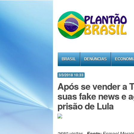
BRASIL
DENÚNCIAS
ECONOMI
3/3/2018 10:33
Após se vender a 
suas fake news e a
prisão de Lula
2680 visitas -
Fonte:
Esmael Morai