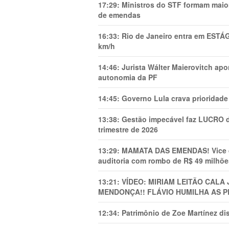
17:29:
Ministros do STF formam maio
de emendas
16:33:
Rio de Janeiro entra em ESTÁ
km/h
14:46:
Jurista Wálter Maierovitch ap
autonomia da PF
14:45:
Governo Lula crava prioridade 
13:38:
Gestão impecável faz LUCRO d
trimestre de 2026
13:29:
MAMATA DAS EMENDAS! Vice de 
auditoria com rombo de R$ 49 milhõe
13:21:
VÍDEO: MIRIAM LEITÃO CAL
MENDONÇA!! FLÁVIO HUMILHA AS P
12:34:
Patrimônio de Zoe Martínez d