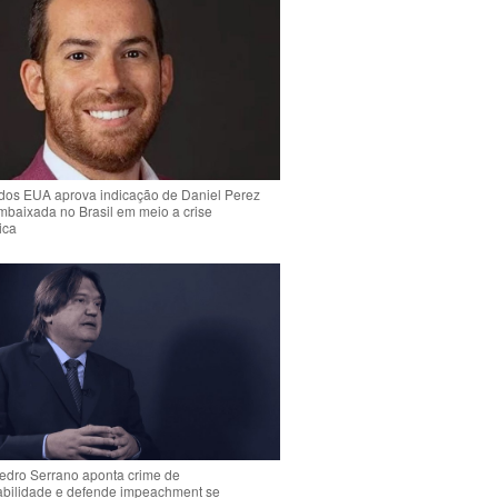
dos EUA aprova indicação de Daniel Perez
mbaixada no Brasil em meio a crise
ica
Pedro Serrano aponta crime de
abilidade e defende impeachment se