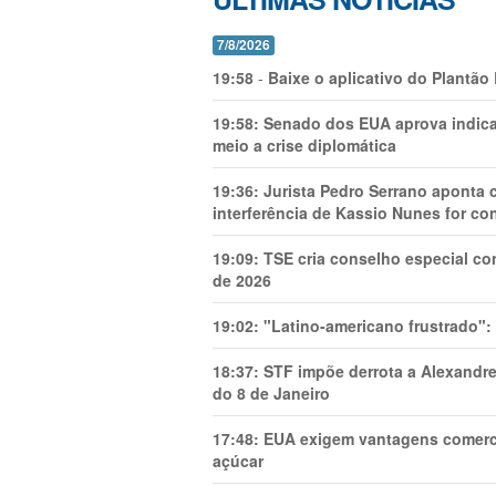
7/8/2026
19:58
-
Baixe o aplicativo do Plantão
19:58:
Senado dos EUA aprova indica
meio a crise diplomática
19:36:
Jurista Pedro Serrano aponta
interferência de Kassio Nunes for co
19:09:
TSE cria conselho especial co
de 2026
19:02:
"Latino-americano frustrado":
18:37:
STF impõe derrota a Alexandre
do 8 de Janeiro
17:48:
EUA exigem vantagens comercia
açúcar