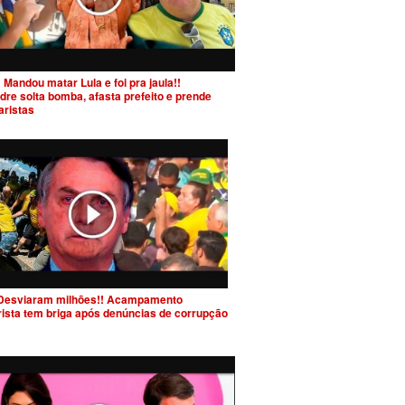
 Mandou matar Lula e foi pra jaula!!
dre solta bomba, afasta prefeito e prende
aristas
Desviaram milhões!! Acampamento
rista tem briga após denúncias de corrupção