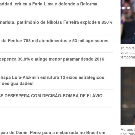
addad, critica a Faria Lima e defende a Reforma
narista: patrimônio de Nikolas Ferreira explode 8.850%
a da Penha: 783 mil atendimentos e 53 mil agressores
Trump te
vetado; 
temporár
spenca 36,8% e atinge menor patamar desde 2016
pa Lula-Alckmin estrutura 13 eixos estratégicos
ar desigualdades!
SE DESESPERA COM DECISÃO-BOMBA DE FLÁVIO
Moraes b
ção de Daniel Perez para a embaixada no Brasil em
dos Pais