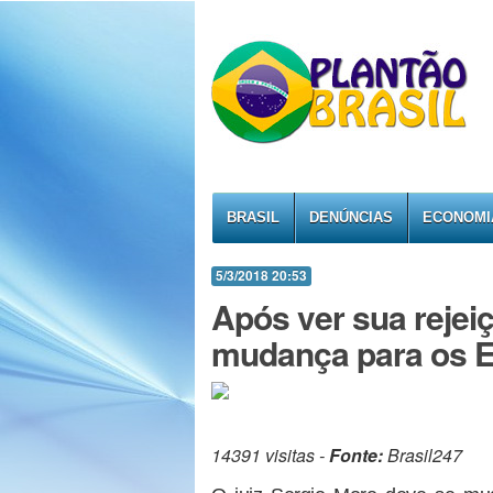
BRASIL
DENÚNCIAS
ECONOMI
5/3/2018 20:53
Após ver sua rejei
mudança para os 
14391 visitas -
Fonte:
Brasil247