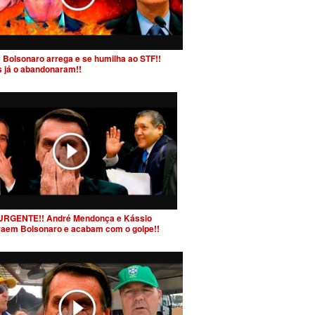
 Bolsonaro arrega e se humilha ao STF!!
s já o abandonaram!!
URGENTE!! André Mendonça e Kássio
raem Bolsonaro e acabam com o golpe!!