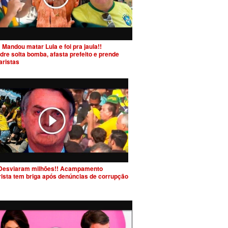
 Mandou matar Lula e foi pra jaula!!
dre solta bomba, afasta prefeito e prende
aristas
Desviaram milhões!! Acampamento
rista tem briga após denúncias de corrupção