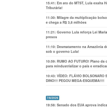
15:41:
Em ato do MTST, Lula exalta H
Tributária!
11:30:
Milagre da multiplicação bolso
e chega a R$ 3,8 milhões
11:21:
Governo Lula reforça Lei Mari
presos
11:10:
Desmatamento na Amazônia de
sob o governo Lula!
10:59:
RUMO AO FUTURO! Plano da cha
para reindustrializar o país e erradic
10:43:
VÍDEO: FLÁVIO BOLSONARO 
DINO!!! PEGOU MEGA-ESQUEMA!!!!
7/8/2026
19:58:
Senado dos EUA aprova indica