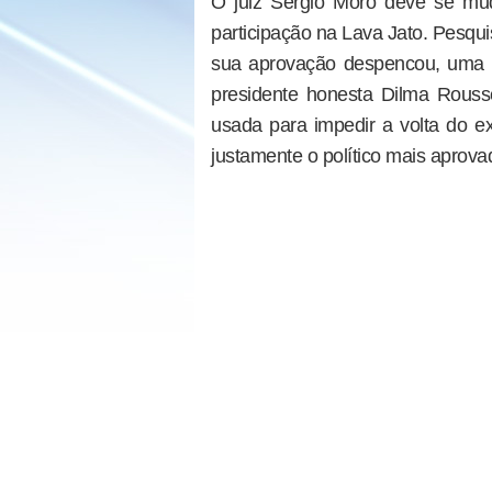
O juiz Sergio Moro deve se mu
participação na Lava Jato. Pesqui
sua aprovação despencou, uma v
presidente honesta Dilma Rousse
usada para impedir a volta do ex
justamente o político mais aprov