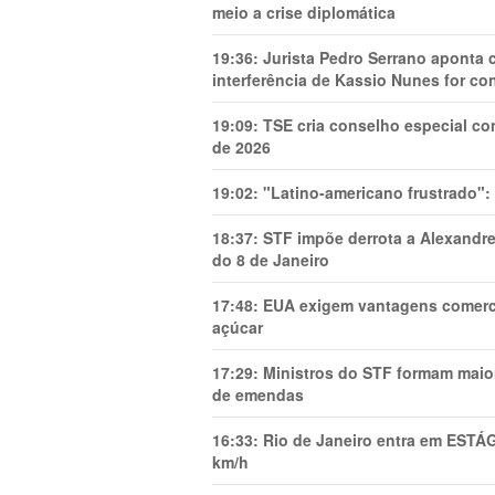
meio a crise diplomática
19:36:
Jurista Pedro Serrano aponta
interferência de Kassio Nunes for co
19:09:
TSE cria conselho especial co
de 2026
19:02:
"Latino-americano frustrado":
18:37:
STF impõe derrota a Alexandre
do 8 de Janeiro
17:48:
EUA exigem vantagens comercia
açúcar
17:29:
Ministros do STF formam maio
de emendas
16:33:
Rio de Janeiro entra em ESTÁ
km/h