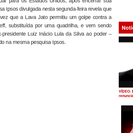
dar para os Estados Unidos, após encerrar sua
sa Ipsos divulgada nesta segunda-feira revela que
ez que a Lava Jato permitiu um golpe contra a
ff, substituída por uma quadrilha, e vem sendo
Notí
-presidente Luiz Inácio Lula da Silva ao poder –
ado na mesma pesquisa Ipsos.
VÍDEO: 
renunci