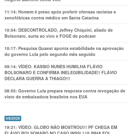
11:14:
Homem é preso após proferir ofensas racistas e
xenofóbicas contra médico em Santa Catarina
10:54:
DESCONTROLADO, Jeffrey Chiquini, aliado de
Bolsonaro, surta ao vivo e FOGE de podcast
10:17:
Pesquisa Quaest aponta estabilidade na aprovação
do governo Lula pelo segundo mês seguido
09:14:
VÍDEO: KASSIO NUNES HUMlLHA FLÁVIO
BOLSONARO E CONFIRMA INELEGIBILIDADE!! FLÁVIO
DECLARA GUERRA A THIAGO!!!
08:55:
Governo Lula prepara resposta contra revogação de
visto de embaixadora brasileira nos EUA
4/8/2026
19:21:
VÍDEO: GLOBO NÃO MOSTROU!!! PF CHEGA EM
FLÁVIO BOLSONARO NO CASO INSS! LULINHA FOI