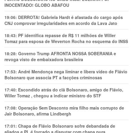
INOCENTADO! GLOBO ABAFOU
19:06:
DERROTA! Gabriela Hardt é afastada do cargo após
CNJ comprovar irregularidades em acordo da Lava Jato
18:43:
PF identifica repasse de R$ 11 milhões de Willer
Tomaz para esposa de Weverton Rocha no esquema do INSS
18:28:
Governo Trump AFRONTA NOSSA SOBERANIA e
revoga visto de embaixadora brasileira
17:53:
André Mendonça nega liminar e libera vídeo de Flávio
Bolsonaro que associa PT a facções criminosas
17:40:
Escondido atrás do clã Bolsonaro, amigo de Flávio,
Willer Tomaz , chegou a indicar ministro do STF
17:08:
Operação Sem Desconto mira filho mais corrupto de
Jair Bolsonaro, afirma Lindbergh
17:01:
Chapa de Flávio Bolsonaro sofre debandada de
aliados e PL é forçado a disputar com chapa pura