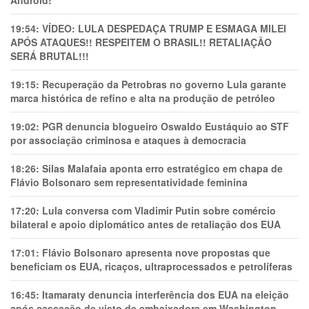
Android!
19:54:
VÍDEO: LULA DESPEDAÇA TRUMP E ESMAGA MILEI
APÓS ATAQUES!! RESPEITEM O BRASIL!! RETALIAÇÃO
SERÁ BRUTAL!!!
19:15:
Recuperação da Petrobras no governo Lula garante
marca histórica de refino e alta na produção de petróleo
19:02:
PGR denuncia blogueiro Oswaldo Eustáquio ao STF
por associação criminosa e ataques à democracia
18:26:
Silas Malafaia aponta erro estratégico em chapa de
Flávio Bolsonaro sem representatividade feminina
17:20:
Lula conversa com Vladimir Putin sobre comércio
bilateral e apoio diplomático antes de retaliação dos EUA
17:01:
Flávio Bolsonaro apresenta nove propostas que
beneficiam os EUA, ricaços, ultraprocessados e petrolíferas
16:45:
Itamaraty denuncia interferência dos EUA na eleição
após cassação de visto de embaixadora em Washington