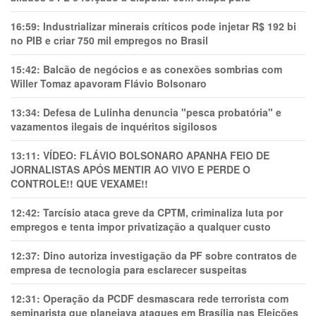
16:59:
Industrializar minerais críticos pode injetar R$ 192 bi
no PIB e criar 750 mil empregos no Brasil
15:42:
Balcão de negócios e as conexões sombrias com
Willer Tomaz apavoram Flávio Bolsonaro
13:34:
Defesa de Lulinha denuncia "pesca probatória" e
vazamentos ilegais de inquéritos sigilosos
13:11:
VÍDEO: FLÁVIO BOLSONARO APANHA FEIO DE
JORNALISTAS APÓS MENTIR AO VIVO E PERDE O
CONTROLE!! QUE VEXAME!!
12:42:
Tarcísio ataca greve da CPTM, criminaliza luta por
empregos e tenta impor privatização a qualquer custo
12:37:
Dino autoriza investigação da PF sobre contratos de
empresa de tecnologia para esclarecer suspeitas
12:31:
Operação da PCDF desmascara rede terrorista com
seminarista que planejava ataques em Brasília nas Eleições