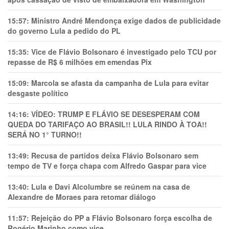
15:57:
Ministro André Mendonça exige dados de publicidade
do governo Lula a pedido do PL
15:35:
Vice de Flávio Bolsonaro é investigado pelo TCU por
repasse de R$ 6 milhões em emendas Pix
15:09:
Marcola se afasta da campanha de Lula para evitar
desgaste político
14:16:
VÍDEO: TRUMP E FLÁVIO SE DESESPERAM COM
QUEDA DO TARIFAÇO AO BRASIL!! LULA RINDO À TOA!!
SERÁ NO 1° TURNO!!
13:49:
Recusa de partidos deixa Flávio Bolsonaro sem
tempo de TV e força chapa com Alfredo Gaspar para vice
13:40:
Lula e Davi Alcolumbre se reúnem na casa de
Alexandre de Moraes para retomar diálogo
11:57:
Rejeição do PP a Flávio Bolsonaro força escolha de
Rogério Marinho como vice