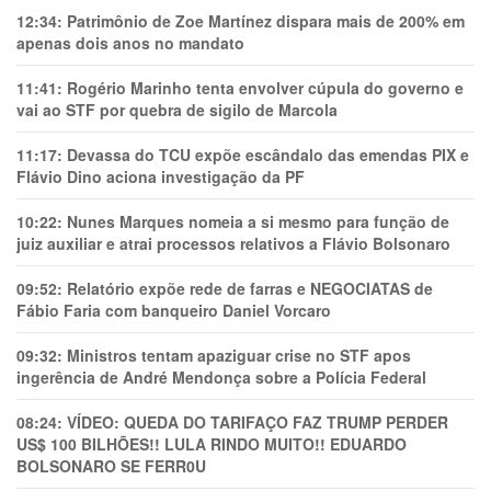
12:34:
Patrimônio de Zoe Martínez dispara mais de 200% em
apenas dois anos no mandato
11:41:
Rogério Marinho tenta envolver cúpula do governo e
vai ao STF por quebra de sigilo de Marcola
11:17:
Devassa do TCU expõe escândalo das emendas PIX e
Flávio Dino aciona investigação da PF
10:22:
Nunes Marques nomeia a si mesmo para função de
juiz auxiliar e atrai processos relativos a Flávio Bolsonaro
09:52:
Relatório expõe rede de farras e NEGOCIATAS de
Fábio Faria com banqueiro Daniel Vorcaro
09:32:
Ministros tentam apaziguar crise no STF apos
ingerência de André Mendonça sobre a Polícia Federal
08:24:
VÍDEO: QUEDA DO TARIFAÇO FAZ TRUMP PERDER
US$ 100 BILHÕES!! LULA RINDO MUITO!! EDUARDO
BOLSONARO SE FERR0U