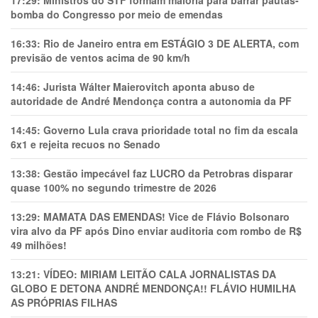
17:29:
Ministros do STF formam maioria para barrar pautas-
bomba do Congresso por meio de emendas
16:33:
Rio de Janeiro entra em ESTÁGIO 3 DE ALERTA, com
previsão de ventos acima de 90 km/h
14:46:
Jurista Wálter Maierovitch aponta abuso de
autoridade de André Mendonça contra a autonomia da PF
14:45:
Governo Lula crava prioridade total no fim da escala
6x1 e rejeita recuos no Senado
13:38:
Gestão impecável faz LUCRO da Petrobras disparar
quase 100% no segundo trimestre de 2026
13:29:
MAMATA DAS EMENDAS! Vice de Flávio Bolsonaro
vira alvo da PF após Dino enviar auditoria com rombo de R$
49 milhões!
13:21:
VÍDEO: MIRIAM LEITÃO CALA JORNALISTAS DA
GLOBO E DETONA ANDRÉ MENDONÇA!! FLÁVIO HUMILHA
AS PRÓPRIAS FILHAS