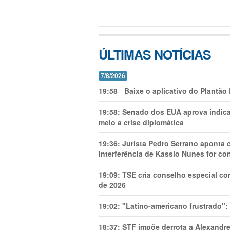
ÚLTIMAS NOTÍCIAS
7/8/2026
19:58
-
Baixe o aplicativo do Plantão
19:58:
Senado dos EUA aprova indica
meio a crise diplomática
19:36:
Jurista Pedro Serrano aponta
interferência de Kassio Nunes for co
19:09:
TSE cria conselho especial co
de 2026
19:02:
"Latino-americano frustrado":
18:37:
STF impõe derrota a Alexandre