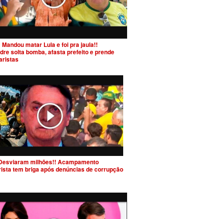
 Mandou matar Lula e foi pra jaula!!
dre solta bomba, afasta prefeito e prende
aristas
Desviaram milhões!! Acampamento
rista tem briga após denúncias de corrupção