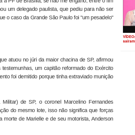
ra a PF de Brasília, se não me engano, entre o fim
rmou um delegado paulista, que pediu para não ser
que o caso da Grande São Paulo foi "um pesadelo"
VÍDEO:
saíram
que atuou no júri da maior chacina de SP, afirmou
 testemunhas, um capitão reformado do Exército
to foi demitido porque tinha extraviado munição
 Militar) de SP, o coronel Marcelino Fernandes
ção do mesmo lote, isso não significa que forças
 morte de Marielle e de seu motorista, Anderson