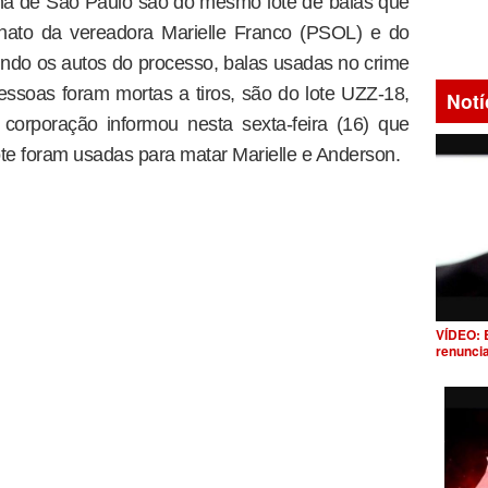
na de São Paulo são do mesmo lote de balas que
sinato da vereadora Marielle Franco (PSOL) e do
do os autos do processo, balas usadas no crime
ssoas foram mortas a tiros, são do lote UZZ-18,
Notí
 corporação informou nesta sexta-feira (16) que
ote foram usadas para matar Marielle e Anderson.
VÍDEO: 
renunci