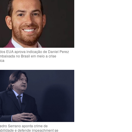
dos EUA aprova indicação de Daniel Perez
mbaixada no Brasil em meio a crise
ica
Pedro Serrano aponta crime de
abilidade e defende impeachment se