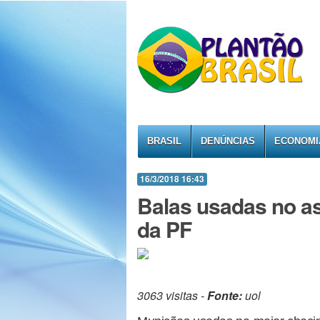
BRASIL
DENÚNCIAS
ECONOMI
16/3/2018 16:43
Balas usadas no as
da PF
3063 visitas -
Fonte:
uol