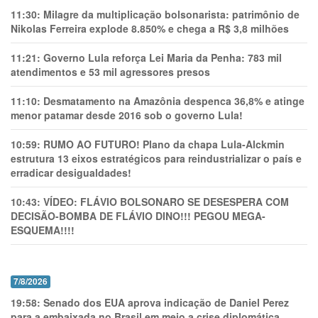
11:30:
Milagre da multiplicação bolsonarista: patrimônio de
Nikolas Ferreira explode 8.850% e chega a R$ 3,8 milhões
11:21:
Governo Lula reforça Lei Maria da Penha: 783 mil
atendimentos e 53 mil agressores presos
11:10:
Desmatamento na Amazônia despenca 36,8% e atinge
menor patamar desde 2016 sob o governo Lula!
10:59:
RUMO AO FUTURO! Plano da chapa Lula-Alckmin
estrutura 13 eixos estratégicos para reindustrializar o país e
erradicar desigualdades!
10:43:
VÍDEO: FLÁVIO BOLSONARO SE DESESPERA COM
DECISÃO-BOMBA DE FLÁVIO DINO!!! PEGOU MEGA-
ESQUEMA!!!!
7/8/2026
19:58:
Senado dos EUA aprova indicação de Daniel Perez
para a embaixada no Brasil em meio a crise diplomática