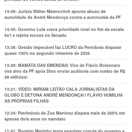
14:46:
Jurista Wálter Maierovitch aponta abuso de
autoridade de André Mendonça contra a autonomia da PF
14:45:
Governo Lula crava prioridade total no fim da escala
6x1 e rejeita recuos no Senado
13:38:
Gestão impecável faz LUCRO da Petrobras disparar
quase 100% no segundo trimestre de 2026
13:29:
MAMATA DAS EMENDAS! Vice de Flávio Bolsonaro
vira alvo da PF após Dino enviar auditoria com rombo de R$
49 milhões!
13:21:
VÍDEO: MIRIAM LEITÃO CALA JORNALISTAS DA
GLOBO E DETONA ANDRÉ MENDONÇA!! FLÁVIO HUMILHA
AS PRÓPRIAS FILHAS
12:34:
Patrimônio de Zoe Martínez dispara mais de 200% em
apenas dois anos no mandato
11:41:
Rogério Marinho tenta envolver cúpula do governo e