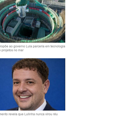
ropõe ao governo Lula parceria em tecnologia
e projetos no mar
ento revela que Lulinha nunca virou réu