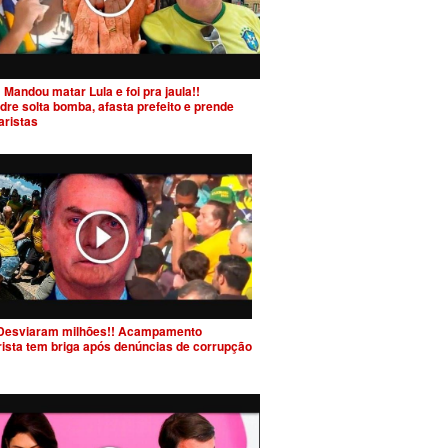
 Mandou matar Lula e foi pra jaula!!
dre solta bomba, afasta prefeito e prende
aristas
Desviaram milhões!! Acampamento
rista tem briga após denúncias de corrupção