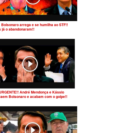
 Bolsonaro arrega e se humilha ao STF!!
s já o abandonaram!!
URGENTE!! André Mendonça e Kássio
raem Bolsonaro e acabam com o golpe!!