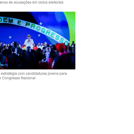
anos de acusações em ciclos eleitorais
 estratégia com candidaturas jovens para
 o Congresso Nacional