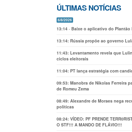
ÚLTIMAS NOTÍCIAS
6/8/2026
13:14
-
Baixe o aplicativo do Plantão
13:14:
Rússia propõe ao governo Lula
11:43:
Levantamento revela que Luli
ciclos eleitorais
11:04:
PT lança estratégia com candi
09:53:
Manobra de Nikolas Ferreira pa
de Romeu Zema
08:49:
Alexandre de Moraes nega recu
políticas
08:24:
VÍDEO: PF PRENDE TERR0RlS
O STF!!! A MANDO DE FLÁVIO!!!