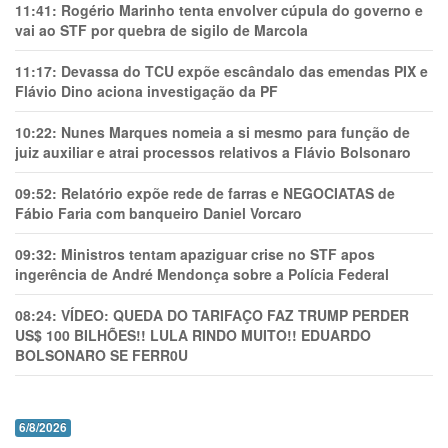
11:41:
Rogério Marinho tenta envolver cúpula do governo e
vai ao STF por quebra de sigilo de Marcola
11:17:
Devassa do TCU expõe escândalo das emendas PIX e
Flávio Dino aciona investigação da PF
10:22:
Nunes Marques nomeia a si mesmo para função de
juiz auxiliar e atrai processos relativos a Flávio Bolsonaro
09:52:
Relatório expõe rede de farras e NEGOCIATAS de
Fábio Faria com banqueiro Daniel Vorcaro
09:32:
Ministros tentam apaziguar crise no STF apos
ingerência de André Mendonça sobre a Polícia Federal
08:24:
VÍDEO: QUEDA DO TARIFAÇO FAZ TRUMP PERDER
US$ 100 BILHÕES!! LULA RINDO MUITO!! EDUARDO
BOLSONARO SE FERR0U
6/8/2026