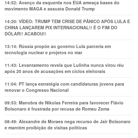
14:52:
Avanço da esquerda nos EUA ameaça bases do
movimento MAGA e assusta Donald Trump
14:20:
VÍDEO: TRUMP TEM CRlSE DE PÂNlCO APÓS LULA E
CHINA LANÇAREM PIX INTERNACIONAL!! É O FIM DO
DÓLAR!! ACABOU!!
13:14:
Rússia propõe ao governo Lula parceria em
tecnologia nuclear e projetos no mar
11:43:
Levantamento revela que Lulinha nunca virou réu
após 20 anos de acusações em ciclos eleitorais
11:04:
PT lança estratégia com candidaturas jovens para
renovar o Congresso Nacional
09:53:
Manobra de Nikolas Ferreira para favorecer Flávio
Bolsonaro é frustrada por recusa de Romeu Zema
08:49:
Alexandre de Moraes nega recurso de Jair Bolsonaro
e mantém proibição de visitas políticas