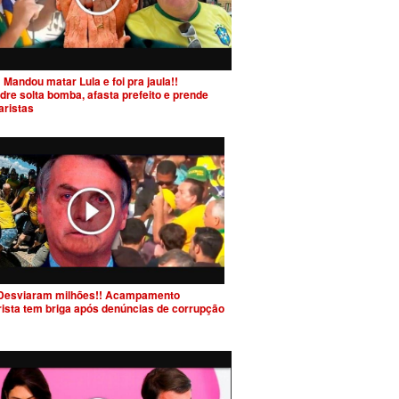
 Mandou matar Lula e foi pra jaula!!
dre solta bomba, afasta prefeito e prende
aristas
Desviaram milhões!! Acampamento
rista tem briga após denúncias de corrupção