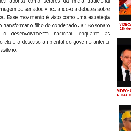
ítica aponta como setores da mídia tradicional
imagem do senador, vinculando-o a debates sobre
ca. Esse movimento é visto como uma estratégia
VÍDEO:
do transformar o filho do condenado Jair Bolsonaro
Aliado
e o desenvolvimento nacional, enquanto as
o clã e o descaso ambiental do governo anterior
sileiro.
VÍDEO: 
Nunes t