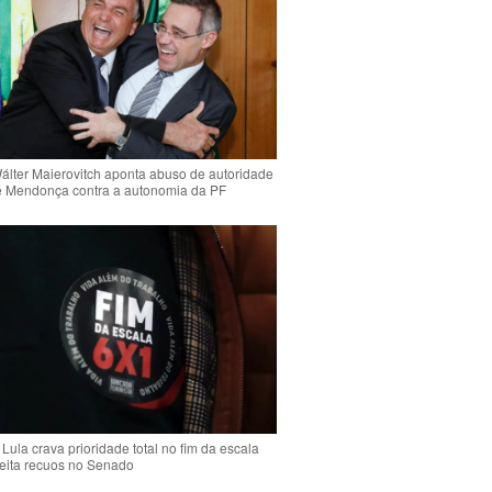
Wálter Maierovitch aponta abuso de autoridade
é Mendonça contra a autonomia da PF
Lula crava prioridade total no fim da escala
jeita recuos no Senado