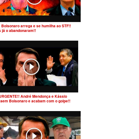
 Bolsonaro arrega e se humilha ao STF!!
s já o abandonaram!!
URGENTE!! André Mendonça e Kássio
raem Bolsonaro e acabam com o golpe!!