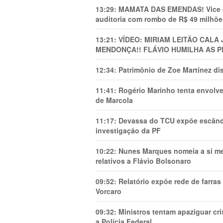
13:29:
MAMATA DAS EMENDAS! Vice de 
auditoria com rombo de R$ 49 milhõe
13:21:
VÍDEO: MIRIAM LEITÃO CAL
MENDONÇA!! FLÁVIO HUMILHA AS P
12:34:
Patrimônio de Zoe Martínez d
11:41:
Rogério Marinho tenta envolve
de Marcola
11:17:
Devassa do TCU expõe escânda
investigação da PF
10:22:
Nunes Marques nomeia a si mes
relativos a Flávio Bolsonaro
09:52:
Relatório expõe rede de farra
Vorcaro
09:32:
Ministros tentam apaziguar c
a Polícia Federal