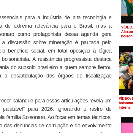
ssenciais para a indústria de alta tecnologia e
ma de extrema relevância para o Brasil, mas a
VÍDEO:
Alexan
olsonaro como protagonista dessa agenda gera
bolson
, a discussão sobre mineração é pautada pelo
o benefício social, em total oposição à lógica
olsonarista. A resistência progressista destaca
nia do subsolo brasileiro a quem sempre flertou
a desarticulação dos órgãos de fiscalização
VÍDEO: 
recer palanque para essas articulações revela um
bolsona
interna
a palatável" para 2026, ignorando o rastro de
ela família Bolsonaro. Ao focar em temas técnicos,
ico das denúncias de corrupção e do envolvimento