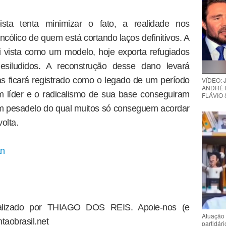
sta tenta minimizar o fato, a realidade nos
cólico de quem está cortando laços definitivos. A
i vista como um modelo, hoje exporta refugiados
desiludidos. A reconstrução desse dano levará
s ficará registrado como o legado de um período
VÍDEO:
ANDRÉ 
 líder e o radicalismo de sua base conseguiram
FLÁVIO
m pesadelo do qual muitos só conseguem acordar
olta.
an
dealizado por THIAGO DOS REIS. Apoie-nos (e
Atuação 
taobrasil.net
partidár