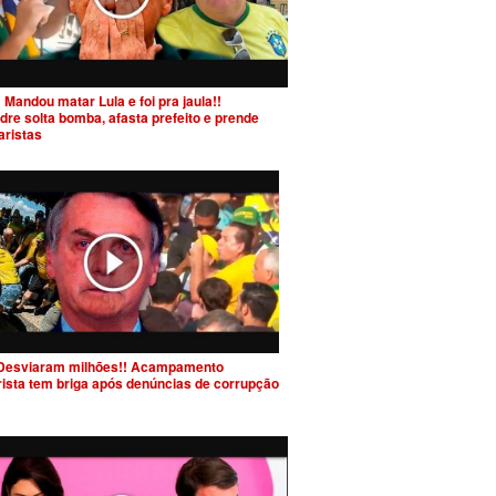
 Mandou matar Lula e foi pra jaula!!
dre solta bomba, afasta prefeito e prende
aristas
Desviaram milhões!! Acampamento
rista tem briga após denúncias de corrupção