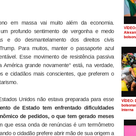
ono em massa vai muito além da economia.
VÍDEO:
m um profundo sentimento de vergonha e medo
Alexan
bolson
vas e do desmantelamento dos direitos civis
 Trump. Para muitos, manter o passaporte azul
entável. Esse movimento de resistência passiva
 a América grande novamente" está, na verdade,
os e cidadãos mais conscientes, que preferem o
tarismo.
s Estados Unidos não estava preparada para esse
VÍDEO: 
bolsona
nto de Estado tem enfrentado dificuldades
interna
onômico de pedidos, o que tem gerado meses
tam que essa onda de renúncias é um termômetro
ando o cidadão prefere abrir mão de sua origem a