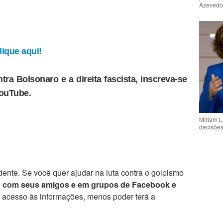
Azeved
ique aqui!
tra Bolsonaro e a direita fascista, inscreva-se
YouTube.
Míriam L
decisõe
ente. Se você quer ajudar na luta contra o golpismo
e com seus amigos e em grupos de Facebook e
r acesso às informações, menos poder terá a