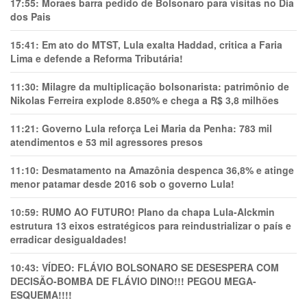
17:55:
Moraes barra pedido de Bolsonaro para visitas no Dia
dos Pais
15:41:
Em ato do MTST, Lula exalta Haddad, critica a Faria
Lima e defende a Reforma Tributária!
11:30:
Milagre da multiplicação bolsonarista: patrimônio de
Nikolas Ferreira explode 8.850% e chega a R$ 3,8 milhões
11:21:
Governo Lula reforça Lei Maria da Penha: 783 mil
atendimentos e 53 mil agressores presos
11:10:
Desmatamento na Amazônia despenca 36,8% e atinge
menor patamar desde 2016 sob o governo Lula!
10:59:
RUMO AO FUTURO! Plano da chapa Lula-Alckmin
estrutura 13 eixos estratégicos para reindustrializar o país e
erradicar desigualdades!
10:43:
VÍDEO: FLÁVIO BOLSONARO SE DESESPERA COM
DECISÃO-BOMBA DE FLÁVIO DINO!!! PEGOU MEGA-
ESQUEMA!!!!