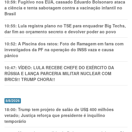
10:59:
Fugitivo nos EUA, cassado Eduardo Bolsonaro ataca
a ciência e tenta sabotagem contra a vacinação infantil no
Brasil
10:55:
Lula registra plano no TSE para enquadrar Big Techs,
dar fim ao orçamento secreto e devolver poder ao povo
10:52:
A Piscina dos ratos: Foto de Ramagem em farra com
investigados da PF na operação do INSS vaza e causa
pânico
10:47:
VÍDEO: LULA RECEBE CHEFE DO EXÉRCITO DA
RÚSSIA E LANÇA PARCERIA MILITAR NUCLEAR COM
BRICS!! TRUMP CHORA!!
8/8/2026
18:00:
Trump tem projeto de salão de US$ 400 milhões
vetado; Justiça reforça que presidente é inquilino
temporário