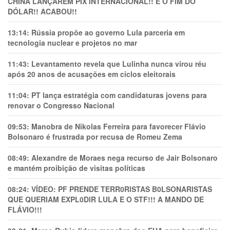
CHINA LANÇAREM PIX INTERNACIONAL!! É O FIM DO
DÓLAR!! ACABOU!!
13:14:
Rússia propõe ao governo Lula parceria em
tecnologia nuclear e projetos no mar
11:43:
Levantamento revela que Lulinha nunca virou réu
após 20 anos de acusações em ciclos eleitorais
11:04:
PT lança estratégia com candidaturas jovens para
renovar o Congresso Nacional
09:53:
Manobra de Nikolas Ferreira para favorecer Flávio
Bolsonaro é frustrada por recusa de Romeu Zema
08:49:
Alexandre de Moraes nega recurso de Jair Bolsonaro
e mantém proibição de visitas políticas
08:24:
VÍDEO: PF PRENDE TERR0RlSTAS B0LSONARlSTAS
QUE QUERIAM EXPL0DlR LULA E O STF!!! A MANDO DE
FLÁVIO!!!