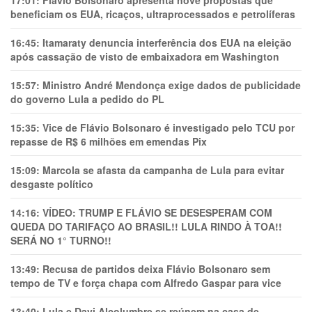
17:01:
Flávio Bolsonaro apresenta nove propostas que
beneficiam os EUA, ricaços, ultraprocessados e petrolíferas
16:45:
Itamaraty denuncia interferência dos EUA na eleição
após cassação de visto de embaixadora em Washington
15:57:
Ministro André Mendonça exige dados de publicidade
do governo Lula a pedido do PL
15:35:
Vice de Flávio Bolsonaro é investigado pelo TCU por
repasse de R$ 6 milhões em emendas Pix
15:09:
Marcola se afasta da campanha de Lula para evitar
desgaste político
14:16:
VÍDEO: TRUMP E FLÁVIO SE DESESPERAM COM
QUEDA DO TARIFAÇO AO BRASIL!! LULA RINDO À TOA!!
SERÁ NO 1° TURNO!!
13:49:
Recusa de partidos deixa Flávio Bolsonaro sem
tempo de TV e força chapa com Alfredo Gaspar para vice
13:40:
Lula e Davi Alcolumbre se reúnem na casa de