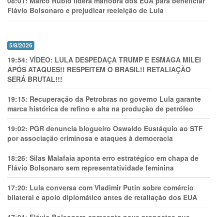
08:01:
Marco Rubio lidera manobra dos EUA para beneficiar
Flávio Bolsonaro e prejudicar reeleição de Lula
5/8/2026
19:54:
VÍDEO: LULA DESPEDAÇA TRUMP E ESMAGA MILEI
APÓS ATAQUES!! RESPEITEM O BRASIL!! RETALIAÇÃO
SERÁ BRUTAL!!!
19:15:
Recuperação da Petrobras no governo Lula garante
marca histórica de refino e alta na produção de petróleo
19:02:
PGR denuncia blogueiro Oswaldo Eustáquio ao STF
por associação criminosa e ataques à democracia
18:26:
Silas Malafaia aponta erro estratégico em chapa de
Flávio Bolsonaro sem representatividade feminina
17:20:
Lula conversa com Vladimir Putin sobre comércio
bilateral e apoio diplomático antes de retaliação dos EUA