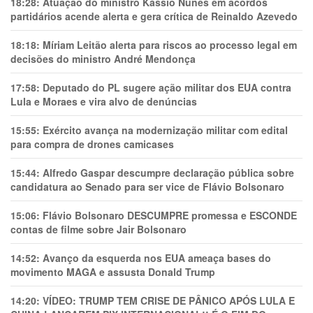
18:28:
Atuação do ministro Kássio Nunes em acordos
partidários acende alerta e gera crítica de Reinaldo Azevedo
18:18:
Míriam Leitão alerta para riscos ao processo legal em
decisões do ministro André Mendonça
17:58:
Deputado do PL sugere ação militar dos EUA contra
Lula e Moraes e vira alvo de denúncias
15:55:
Exército avança na modernização militar com edital
para compra de drones camicases
15:44:
Alfredo Gaspar descumpre declaração pública sobre
candidatura ao Senado para ser vice de Flávio Bolsonaro
15:06:
Flávio Bolsonaro DESCUMPRE promessa e ESCONDE
contas de filme sobre Jair Bolsonaro
14:52:
Avanço da esquerda nos EUA ameaça bases do
movimento MAGA e assusta Donald Trump
14:20:
VÍDEO: TRUMP TEM CRlSE DE PÂNlCO APÓS LULA E