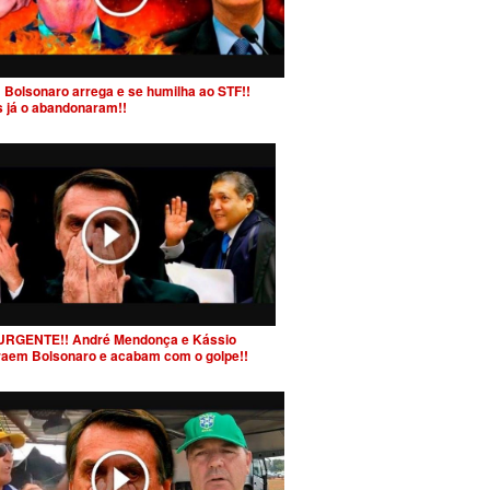
 Bolsonaro arrega e se humilha ao STF!!
s já o abandonaram!!
URGENTE!! André Mendonça e Kássio
raem Bolsonaro e acabam com o golpe!!