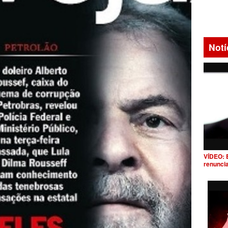
Notí
VÍDEO: 
renunci