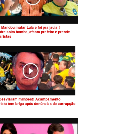
 Mandou matar Lula e foi pra jaula!!
dre solta bomba, afasta prefeito e prende
aristas
Desviaram milhões!! Acampamento
rista tem briga após denúncias de corrupção