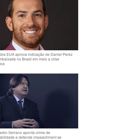
dos EUA aprova indicação de Daniel Perez
mbaixada no Brasil em meio a crise
ica
Pedro Serrano aponta crime de
abilidade e defende impeachment se