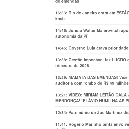
de emendas
16:33:
Rio de Janeiro entra em ESTÁ
km/h
14:46:
Jurista Wálter Maierovitch ap
autonomia da PF
14:45:
Governo Lula crava prioridade 
13:38:
Gestão impecável faz LUCRO d
trimestre de 2026
13:29:
MAMATA DAS EMENDAS! Vice de 
auditoria com rombo de R$ 49 milhõe
13:21:
VÍDEO: MIRIAM LEITÃO CAL
MENDONÇA!! FLÁVIO HUMILHA AS P
12:34:
Patrimônio de Zoe Martínez d
11:41:
Rogério Marinho tenta envolve