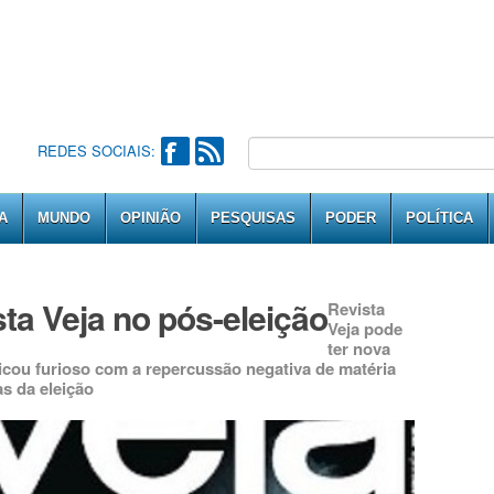
REDES SOCIAIS:
A
MUNDO
OPINIÃO
PESQUISAS
PODER
POLÍTICA
sta Veja no pós-eleição
Revista
Veja pode
ter nova
ficou furioso com a repercussão negativa de matéria
s da eleição