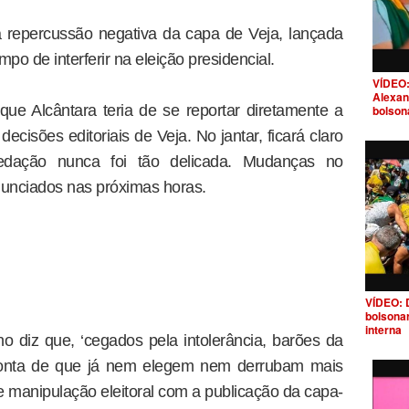
a repercussão negativa da capa de Veja, lançada
mpo de interferir na eleição presidencial.
VÍDEO:
Alexan
 que Alcântara teria de se reportar diretamente a
bolson
decisões editoriais de Veja. No jantar, ficará claro
redação nunca foi tão delicada. Mudanças no
unciados nas próximas horas.
VÍDEO: 
bolsona
interna
ho diz que, ‘cegados pela intolerância, barões da
onta de que já nem elegem nem derrubam mais
 de manipulação eleitoral com a publicação da capa-