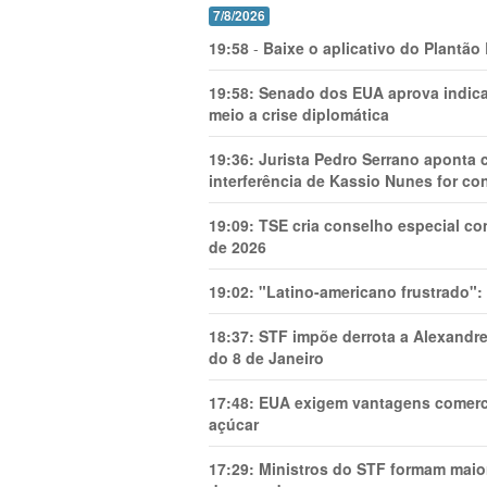
7/8/2026
19:58
-
Baixe o aplicativo do Plantão
19:58:
Senado dos EUA aprova indica
meio a crise diplomática
19:36:
Jurista Pedro Serrano aponta
interferência de Kassio Nunes for co
19:09:
TSE cria conselho especial co
de 2026
19:02:
"Latino-americano frustrado":
18:37:
STF impõe derrota a Alexandre
do 8 de Janeiro
17:48:
EUA exigem vantagens comercia
açúcar
17:29:
Ministros do STF formam maio