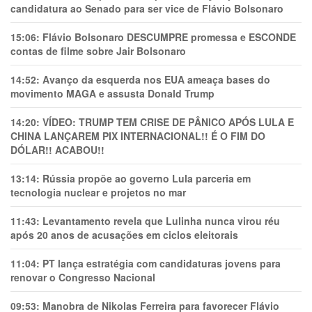
candidatura ao Senado para ser vice de Flávio Bolsonaro
15:06:
Flávio Bolsonaro DESCUMPRE promessa e ESCONDE
contas de filme sobre Jair Bolsonaro
14:52:
Avanço da esquerda nos EUA ameaça bases do
movimento MAGA e assusta Donald Trump
14:20:
VÍDEO: TRUMP TEM CRlSE DE PÂNlCO APÓS LULA E
CHINA LANÇAREM PIX INTERNACIONAL!! É O FIM DO
DÓLAR!! ACABOU!!
13:14:
Rússia propõe ao governo Lula parceria em
tecnologia nuclear e projetos no mar
11:43:
Levantamento revela que Lulinha nunca virou réu
após 20 anos de acusações em ciclos eleitorais
11:04:
PT lança estratégia com candidaturas jovens para
renovar o Congresso Nacional
09:53:
Manobra de Nikolas Ferreira para favorecer Flávio