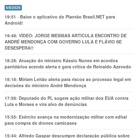
6/8/2026
19:51
-
Baixe o aplicativo do Plantão Brasil.NET para
Android!
19:48:
VÍDEO: JORGE MESSIAS ARTICULA ENCONTRO DE
ANDRÉ MENDONÇA COM GOVERNO LULA E FLÁVIO SE
DESESPERA!!
18:28:
Atuação do ministro Kássio Nunes em acordos
partidários acende alerta e gera crítica de Reinaldo Azevedo
18:18:
Míriam Leitão alerta para riscos ao processo legal em
decisões do ministro André Mendonça
17:58:
Deputado do PL sugere ação militar dos EUA contra
Lula e Moraes e vira alvo de denúncias
15:55:
Exército avança na modernização militar com edital
para compra de drones camicases
15:44:
Alfredo Gaspar descumpre declaração pública sobre