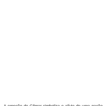
A emoção de Gilmar simboliza o alívio de uma nação