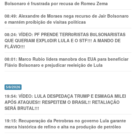
Bolsonaro é frustrada por recusa de Romeu Zema
08:49:
Alexandre de Moraes nega recurso de Jair Bolsonaro
e mantém proibição de visitas políticas
08:24:
VÍDEO: PF PRENDE TERR0RlSTAS B0LSONARlSTAS
QUE QUERIAM EXPL0DlR LULA E O STF!!! A MANDO DE
FLÁVIO!!!
08:01:
Marco Rubio lidera manobra dos EUA para beneficiar
Flávio Bolsonaro e prejudicar reeleição de Lula
5/8/2026
19:54:
VÍDEO: LULA DESPEDAÇA TRUMP E ESMAGA MILEI
APÓS ATAQUES!! RESPEITEM O BRASIL!! RETALIAÇÃO
SERÁ BRUTAL!!!
19:15:
Recuperação da Petrobras no governo Lula garante
marca histórica de refino e alta na produção de petróleo