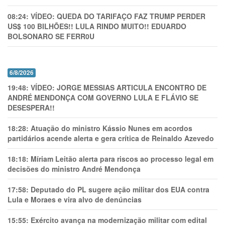
08:24:
VÍDEO: QUEDA DO TARIFAÇO FAZ TRUMP PERDER
US$ 100 BILHÕES!! LULA RINDO MUITO!! EDUARDO
BOLSONARO SE FERR0U
6/8/2026
19:48:
VÍDEO: JORGE MESSIAS ARTICULA ENCONTRO DE
ANDRÉ MENDONÇA COM GOVERNO LULA E FLÁVIO SE
DESESPERA!!
18:28:
Atuação do ministro Kássio Nunes em acordos
partidários acende alerta e gera crítica de Reinaldo Azevedo
18:18:
Míriam Leitão alerta para riscos ao processo legal em
decisões do ministro André Mendonça
17:58:
Deputado do PL sugere ação militar dos EUA contra
Lula e Moraes e vira alvo de denúncias
15:55:
Exército avança na modernização militar com edital