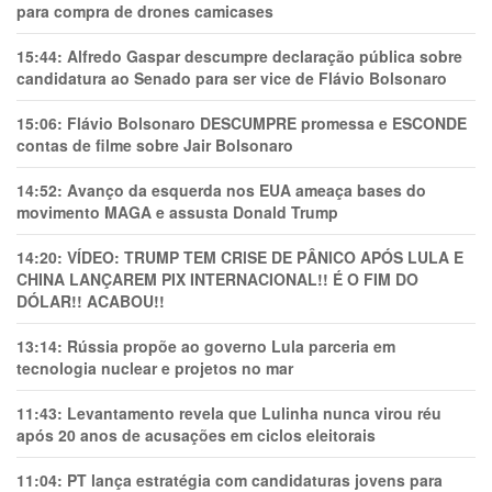
para compra de drones camicases
15:44:
Alfredo Gaspar descumpre declaração pública sobre
candidatura ao Senado para ser vice de Flávio Bolsonaro
15:06:
Flávio Bolsonaro DESCUMPRE promessa e ESCONDE
contas de filme sobre Jair Bolsonaro
14:52:
Avanço da esquerda nos EUA ameaça bases do
movimento MAGA e assusta Donald Trump
14:20:
VÍDEO: TRUMP TEM CRlSE DE PÂNlCO APÓS LULA E
CHINA LANÇAREM PIX INTERNACIONAL!! É O FIM DO
DÓLAR!! ACABOU!!
13:14:
Rússia propõe ao governo Lula parceria em
tecnologia nuclear e projetos no mar
11:43:
Levantamento revela que Lulinha nunca virou réu
após 20 anos de acusações em ciclos eleitorais
11:04:
PT lança estratégia com candidaturas jovens para