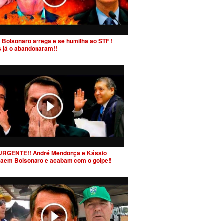
 Bolsonaro arrega e se humilha ao STF!!
s já o abandonaram!!
URGENTE!! André Mendonça e Kássio
raem Bolsonaro e acabam com o golpe!!