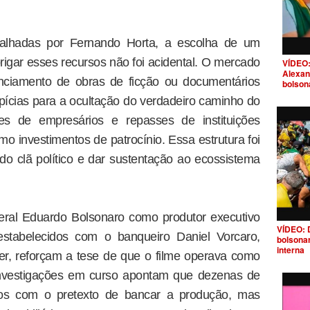
alhadas por Fernando Horta, a escolha de um
rigar esses recursos não foi acidental. O mercado
VÍDEO:
Alexan
nciamento de obras de ficção ou documentários
bolson
pícias para a ocultação do verdadeiro caminho do
ões de empresários e repasses de instituições
mo investimentos de patrocínio. Essa estrutura foi
 do clã político e dar sustentação ao ecossistema
eral Eduardo Bolsonaro como produtor executivo
VÍDEO: 
estabelecidos com o banqueiro Daniel Vorcaro,
bolsona
interna
er, reforçam a tese de que o filme operava como
 investigações em curso apontam que dezenas de
dos com o pretexto de bancar a produção, mas