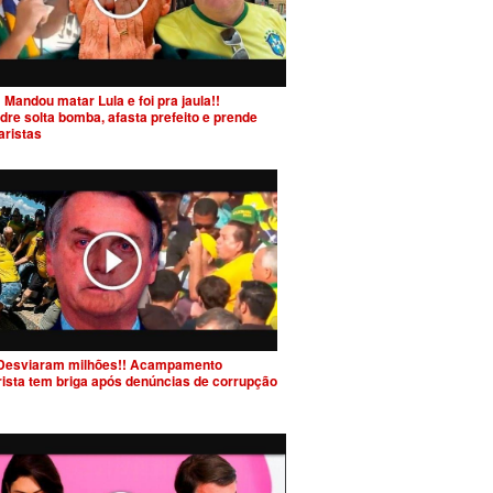
 Mandou matar Lula e foi pra jaula!!
dre solta bomba, afasta prefeito e prende
aristas
Desviaram milhões!! Acampamento
rista tem briga após denúncias de corrupção