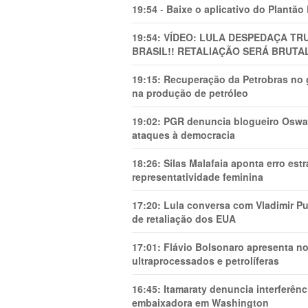
19:54
-
Baixe o aplicativo do Plantão
19:54:
VÍDEO: LULA DESPEDAÇA TRU
BRASIL!! RETALIAÇÃO SERÁ BRUTAL
19:15:
Recuperação da Petrobras no g
na produção de petróleo
19:02:
PGR denuncia blogueiro Oswal
ataques à democracia
18:26:
Silas Malafaia aponta erro es
representatividade feminina
17:20:
Lula conversa com Vladimir Put
de retaliação dos EUA
17:01:
Flávio Bolsonaro apresenta no
ultraprocessados e petrolíferas
16:45:
Itamaraty denuncia interferên
embaixadora em Washington