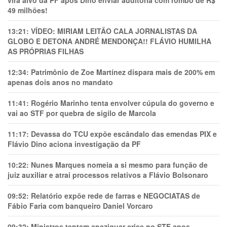
vira alvo da PF após Dino enviar auditoria com rombo de R$
49 milhões!
13:21:
VÍDEO: MIRIAM LEITÃO CALA JORNALISTAS DA
GLOBO E DETONA ANDRÉ MENDONÇA!! FLÁVIO HUMILHA
AS PRÓPRIAS FILHAS
12:34:
Patrimônio de Zoe Martínez dispara mais de 200% em
apenas dois anos no mandato
11:41:
Rogério Marinho tenta envolver cúpula do governo e
vai ao STF por quebra de sigilo de Marcola
11:17:
Devassa do TCU expõe escândalo das emendas PIX e
Flávio Dino aciona investigação da PF
10:22:
Nunes Marques nomeia a si mesmo para função de
juiz auxiliar e atrai processos relativos a Flávio Bolsonaro
09:52:
Relatório expõe rede de farras e NEGOCIATAS de
Fábio Faria com banqueiro Daniel Vorcaro
09:32:
Ministros tentam apaziguar crise no STF apos