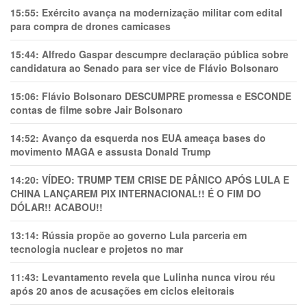
15:55:
Exército avança na modernização militar com edital
para compra de drones camicases
15:44:
Alfredo Gaspar descumpre declaração pública sobre
candidatura ao Senado para ser vice de Flávio Bolsonaro
15:06:
Flávio Bolsonaro DESCUMPRE promessa e ESCONDE
contas de filme sobre Jair Bolsonaro
14:52:
Avanço da esquerda nos EUA ameaça bases do
movimento MAGA e assusta Donald Trump
14:20:
VÍDEO: TRUMP TEM CRlSE DE PÂNlCO APÓS LULA E
CHINA LANÇAREM PIX INTERNACIONAL!! É O FIM DO
DÓLAR!! ACABOU!!
13:14:
Rússia propõe ao governo Lula parceria em
tecnologia nuclear e projetos no mar
11:43:
Levantamento revela que Lulinha nunca virou réu
após 20 anos de acusações em ciclos eleitorais