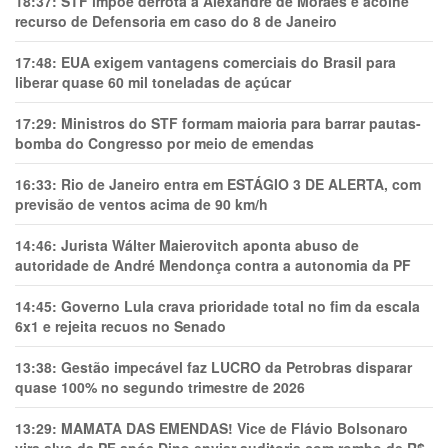
18:37:
STF impõe derrota a Alexandre de Moraes e acolhe
recurso de Defensoria em caso do 8 de Janeiro
17:48:
EUA exigem vantagens comerciais do Brasil para
liberar quase 60 mil toneladas de açúcar
17:29:
Ministros do STF formam maioria para barrar pautas-
bomba do Congresso por meio de emendas
16:33:
Rio de Janeiro entra em ESTÁGIO 3 DE ALERTA, com
previsão de ventos acima de 90 km/h
14:46:
Jurista Wálter Maierovitch aponta abuso de
autoridade de André Mendonça contra a autonomia da PF
14:45:
Governo Lula crava prioridade total no fim da escala
6x1 e rejeita recuos no Senado
13:38:
Gestão impecável faz LUCRO da Petrobras disparar
quase 100% no segundo trimestre de 2026
13:29:
MAMATA DAS EMENDAS! Vice de Flávio Bolsonaro