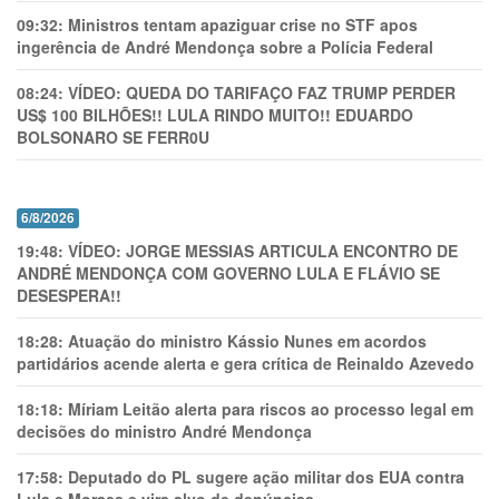
09:32:
Ministros tentam apaziguar crise no STF apos
ingerência de André Mendonça sobre a Polícia Federal
08:24:
VÍDEO: QUEDA DO TARIFAÇO FAZ TRUMP PERDER
US$ 100 BILHÕES!! LULA RINDO MUITO!! EDUARDO
BOLSONARO SE FERR0U
6/8/2026
19:48:
VÍDEO: JORGE MESSIAS ARTICULA ENCONTRO DE
ANDRÉ MENDONÇA COM GOVERNO LULA E FLÁVIO SE
DESESPERA!!
18:28:
Atuação do ministro Kássio Nunes em acordos
partidários acende alerta e gera crítica de Reinaldo Azevedo
18:18:
Míriam Leitão alerta para riscos ao processo legal em
decisões do ministro André Mendonça
17:58:
Deputado do PL sugere ação militar dos EUA contra
Lula e Moraes e vira alvo de denúncias