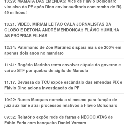
13:29:
MAMATA DAS EMENDAS! Vice de Flávio Bolsonaro
vira alvo da PF após Dino enviar auditoria com rombo de R$
49 milhões!
13:21:
VÍDEO: MIRIAM LEITÃO CALA JORNALISTAS DA
GLOBO E DETONA ANDRÉ MENDONÇA!! FLÁVIO HUMILHA
AS PRÓPRIAS FILHAS
12:34:
Patrimônio de Zoe Martínez dispara mais de 200% em
apenas dois anos no mandato
11:41:
Rogério Marinho tenta envolver cúpula do governo e
vai ao STF por quebra de sigilo de Marcola
11:17:
Devassa do TCU expõe escândalo das emendas PIX e
Flávio Dino aciona investigação da PF
10:22:
Nunes Marques nomeia a si mesmo para função de
juiz auxiliar e atrai processos relativos a Flávio Bolsonaro
09:52:
Relatório expõe rede de farras e NEGOCIATAS de
Fábio Faria com banqueiro Daniel Vorcaro