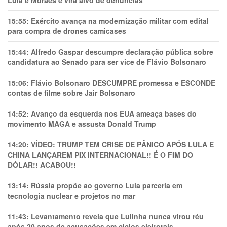
15:55:
Exército avança na modernização militar com edital
para compra de drones camicases
15:44:
Alfredo Gaspar descumpre declaração pública sobre
candidatura ao Senado para ser vice de Flávio Bolsonaro
15:06:
Flávio Bolsonaro DESCUMPRE promessa e ESCONDE
contas de filme sobre Jair Bolsonaro
14:52:
Avanço da esquerda nos EUA ameaça bases do
movimento MAGA e assusta Donald Trump
14:20:
VÍDEO: TRUMP TEM CRlSE DE PÂNlCO APÓS LULA E
CHINA LANÇAREM PIX INTERNACIONAL!! É O FIM DO
DÓLAR!! ACABOU!!
13:14:
Rússia propõe ao governo Lula parceria em
tecnologia nuclear e projetos no mar
11:43:
Levantamento revela que Lulinha nunca virou réu
após 20 anos de acusações em ciclos eleitorais