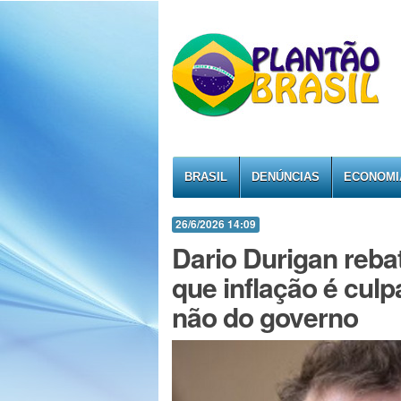
BRASIL
DENÚNCIAS
ECONOMI
26/6/2026 14:09
Dario Durigan reba
que inflação é culp
não do governo