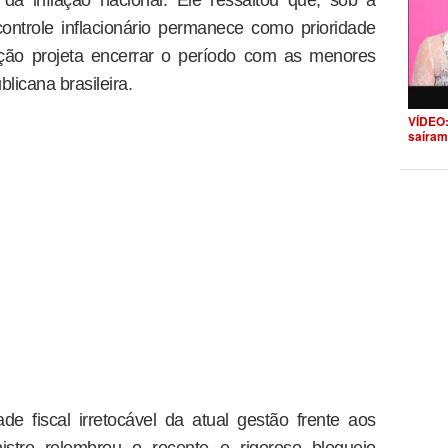
controle inflacionário permanece como prioridade
ação projeta encerrar o período com as menores
licana brasileira.
VÍDEO:
saíram
e fiscal irretocável da atual gestão frente aos
istro relembrou o recente e rigoroso bloqueio