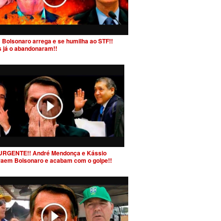
 Bolsonaro arrega e se humilha ao STF!!
s já o abandonaram!!
URGENTE!! André Mendonça e Kássio
raem Bolsonaro e acabam com o golpe!!