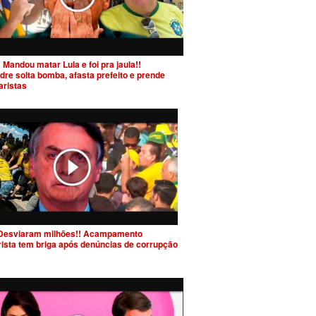
 Mandou matar Lula e foi pra jaula!!
dre solta bomba, afasta prefeito e prende
aristas
Desviaram milhões!! Acampamento
rista tem briga após denúncias de corrupção