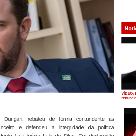
Notí
VÍDEO: 
renunci
o Durigan, rebateu de forma contundente as
nceiro e defendeu a integridade da política
ente Luiz Inácio Lula da Silva. Em declaração