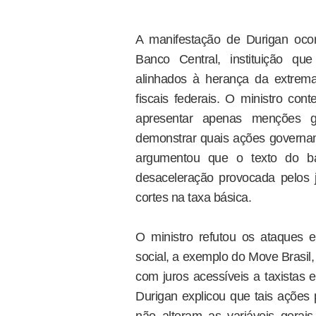
A manifestação de Durigan ocor
Banco Central, instituição que
alinhados à herança da extrema 
fiscais federais. O ministro co
apresentar apenas menções 
demonstrar quais ações govername
argumentou que o texto do b
desaceleração provocada pelos j
cortes na taxa básica.
O ministro refutou os ataques e
social, a exemplo do Move Brasil, 
com juros acessíveis a taxistas e
Durigan explicou que tais açõe
não alteram as variáveis gerais