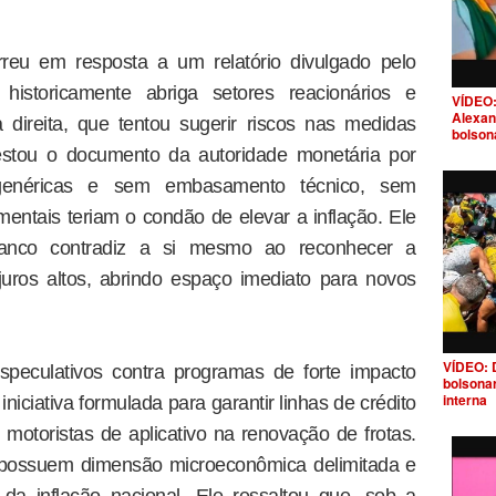
reu em resposta a um relatório divulgado pelo
 historicamente abriga setores reacionários e
VÍDEO:
Alexan
direita, que tentou sugerir riscos nas medidas
bolson
ntestou o documento da autoridade monetária por
genéricas e sem embasamento técnico, sem
ntais teriam o condão de elevar a inflação. Ele
anco contradiz a si mesmo ao reconhecer a
uros altos, abrindo espaço imediato para novos
VÍDEO: 
speculativos contra programas de forte impacto
bolsona
interna
iniciativa formulada para garantir linhas de crédito
 motoristas de aplicativo na renovação de frotas.
s possuem dimensão microeconômica delimitada e
 da inflação nacional. Ele ressaltou que, sob a