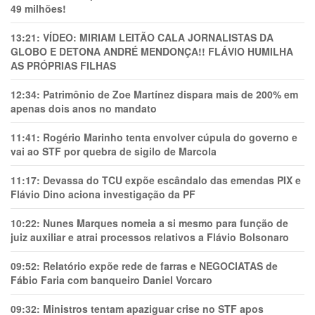
49 milhões!
13:21:
VÍDEO: MIRIAM LEITÃO CALA JORNALISTAS DA
GLOBO E DETONA ANDRÉ MENDONÇA!! FLÁVIO HUMILHA
AS PRÓPRIAS FILHAS
12:34:
Patrimônio de Zoe Martínez dispara mais de 200% em
apenas dois anos no mandato
11:41:
Rogério Marinho tenta envolver cúpula do governo e
vai ao STF por quebra de sigilo de Marcola
11:17:
Devassa do TCU expõe escândalo das emendas PIX e
Flávio Dino aciona investigação da PF
10:22:
Nunes Marques nomeia a si mesmo para função de
juiz auxiliar e atrai processos relativos a Flávio Bolsonaro
09:52:
Relatório expõe rede de farras e NEGOCIATAS de
Fábio Faria com banqueiro Daniel Vorcaro
09:32:
Ministros tentam apaziguar crise no STF apos