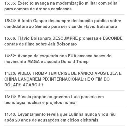
15:55:
Exército avança na modernização militar com edital
para compra de drones camicases
15:44:
Alfredo Gaspar descumpre declaração pública sobre
candidatura ao Senado para ser vice de Flávio Bolsonaro
15:06:
Flávio Bolsonaro DESCUMPRE promessa e ESCONDE
contas de filme sobre Jair Bolsonaro
14:52:
Avanço da esquerda nos EUA ameaça bases do
movimento MAGA e assusta Donald Trump
14:20:
VÍDEO: TRUMP TEM CRlSE DE PÂNlCO APÓS LULA E
CHINA LANÇAREM PIX INTERNACIONAL!! É O FIM DO
DÓLAR!! ACABOU!!
13:14:
Rússia propõe ao governo Lula parceria em
tecnologia nuclear e projetos no mar
11:43:
Levantamento revela que Lulinha nunca virou réu
após 20 anos de acusações em ciclos eleitorais