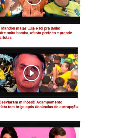
 Mandou matar Lula e foi pra jaula!!
dre solta bomba, afasta prefeito e prende
aristas
Desviaram milhões!! Acampamento
rista tem briga após denúncias de corrupção