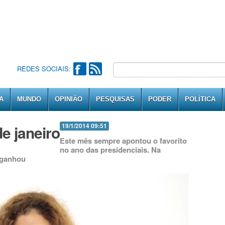
REDES SOCIAIS:
A
MUNDO
OPINIÃO
PESQUISAS
PODER
POLÍTICA
e janeiro
19/1/2014 09:51
Este mês sempre apontou o favorito
no ano das presidenciais. Na
á ganhou