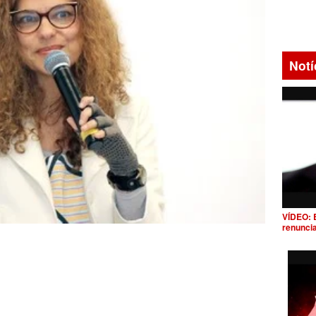
Notí
VÍDEO: 
renunci