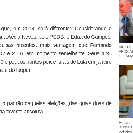
 que, em 2014, será diferente? Considerando o
taria Aécio Neves, pelo PSDB, e Eduardo Campos,
quisas recentes, mais vantagem que Fernando
VÍDEO:
APÓS AT
002 e 2006, em momento semelhante. Seus 42%
RETALIA
 e poucos pontos porcentuais de Lula em janeiro
a e do Ibope).
, o padrão daquelas eleições (das quais duas de
da favorita absoluta.
Recupera
marca hi
petróleo