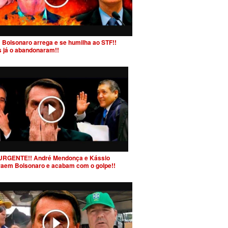
 Bolsonaro arrega e se humilha ao STF!!
s já o abandonaram!!
URGENTE!! André Mendonça e Kássio
raem Bolsonaro e acabam com o golpe!!