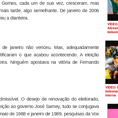
ro Gomes, cada um de sua vez, cresceram, mas
ais tarde, algo semelhante. De janeiro de 2006
eu a dianteira.
VÍDEO:
Alexan
bolson
 de janeiro não venceu. Mas, adequadamente
ntificaram o que acabou acontecendo. A eleição
imeira. Ninguém apostava na vitória de Fernando
VÍDEO: 
bolsona
interna
dmissível. O desejo de renovação do eleitorado,
ejeição ao governo José Sarney, tudo se conjugava
 maio de 1988 e janeiro de 1989, pesquisas da Vox