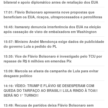
bilateral e apoio diplomático antes de retaliação dos EUA
17:01:
Flávio Bolsonaro apresenta nove propostas que
beneficiam os EUA, ricaços, ultraprocessados e petrolíferas
16:45:
Itamaraty denuncia interferência dos EUA na eleição
após cassação de visto de embaixadora em Washington
15:57:
Ministro André Mendonça exige dados de publicidade
do governo Lula a pedido do PL
15:35:
Vice de Flávio Bolsonaro é investigado pelo TCU por
repasse de R$ 6 milhões em emendas Pix
15:09:
Marcola se afasta da campanha de Lula para evitar
desgaste político
14:16:
VÍDEO: TRUMP E FLÁVIO SE DESESPERAM COM
QUEDA DO TARIFAÇO AO BRASIL!! LULA RINDO À TOA!!
SERÁ NO 1° TURNO!!
13:49:
Recusa de partidos deixa Flávio Bolsonaro sem