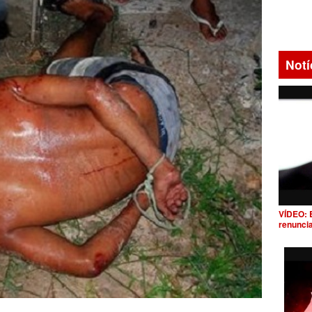
Notí
VÍDEO: 
renunci