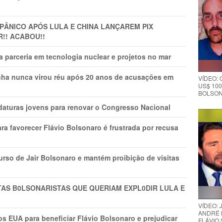
 PÂNlCO APÓS LULA E CHINA LANÇAREM PIX
R!! ACABOU!!
 parceria em tecnologia nuclear e projetos no mar
nha nunca virou réu após 20 anos de acusações em
VÍDEO:
US$ 100
BOLSON
daturas jovens para renovar o Congresso Nacional
ra favorecer Flávio Bolsonaro é frustrada por recusa
rso de Jair Bolsonaro e mantém proibição de visitas
TAS B0LSONARlSTAS QUE QUERIAM EXPL0DlR LULA E
VÍDEO:
ANDRÉ 
s EUA para beneficiar Flávio Bolsonaro e prejudicar
FLÁVIO