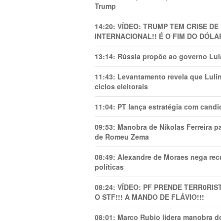
Trump
14:20:
VÍDEO: TRUMP TEM CRlSE DE
INTERNACIONAL!! É O FIM DO DÓLA
13:14:
Rússia propõe ao governo Lula
11:43:
Levantamento revela que Luli
ciclos eleitorais
11:04:
PT lança estratégia com candi
09:53:
Manobra de Nikolas Ferreira pa
de Romeu Zema
08:49:
Alexandre de Moraes nega recu
políticas
08:24:
VÍDEO: PF PRENDE TERR0RlS
O STF!!! A MANDO DE FLÁVIO!!!
08:01:
Marco Rubio lidera manobra do