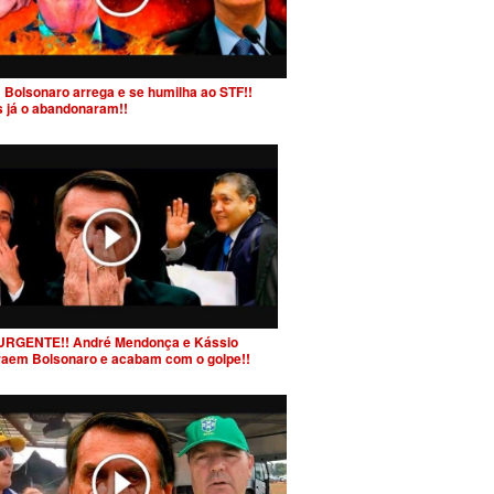
 Bolsonaro arrega e se humilha ao STF!!
s já o abandonaram!!
URGENTE!! André Mendonça e Kássio
raem Bolsonaro e acabam com o golpe!!