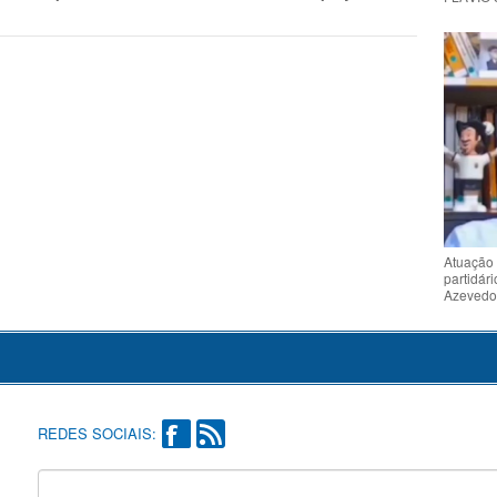
Atuação 
partidár
Azeved
REDES SOCIAIS: