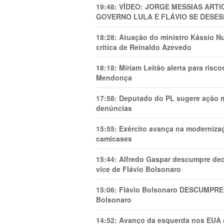
19:48:
VÍDEO: JORGE MESSIAS AR
GOVERNO LULA E FLÁVIO SE DESES
18:28:
Atuação do ministro Kássio Nu
crítica de Reinaldo Azevedo
18:18:
Míriam Leitão alerta para risc
Mendonça
17:58:
Deputado do PL sugere ação mi
denúncias
15:55:
Exército avança na modernizaç
camicases
15:44:
Alfredo Gaspar descumpre dec
vice de Flávio Bolsonaro
15:06:
Flávio Bolsonaro DESCUMPRE 
Bolsonaro
14:52:
Avanço da esquerda nos EUA