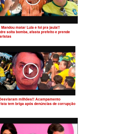
 Mandou matar Lula e foi pra jaula!!
dre solta bomba, afasta prefeito e prende
aristas
Desviaram milhões!! Acampamento
rista tem briga após denúncias de corrupção