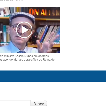
do ministro Kássio Nunes em acordos
ios acende alerta e gera crítica de Reinaldo
o
Buscar