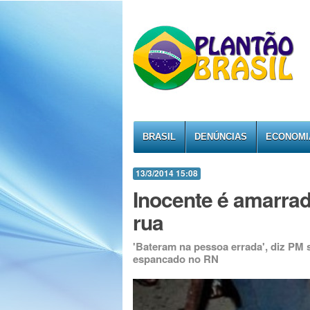
BRASIL
DENÚNCIAS
ECONOMI
13/3/2014 15:08
Inocente é amarrad
rua
'Bateram na pessoa errada', diz PM
espancado no RN