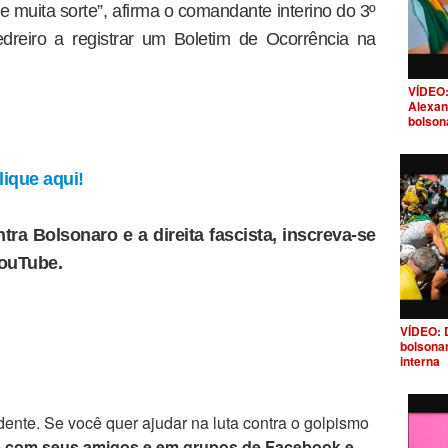
 muita sorte”, afirma o comandante interino do 3º
dreiro a registrar um Boletim de Ocorrência na
VÍDEO:
Alexan
bolson
ique aqui!
tra Bolsonaro e a direita fascista, inscreva-se
YouTube.
VÍDEO: 
bolsona
interna
ente. Se você quer ajudar na luta contra o golpismo
e com seus amigos e em grupos de Facebook e