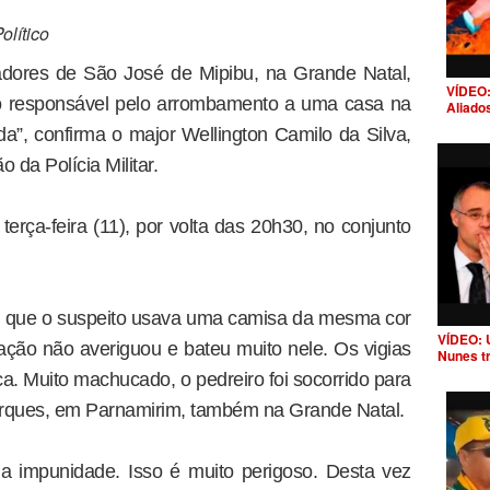
lítico
dores de São José de Mipibu, na Grande Natal,
VÍDEO:
 o responsável pelo arrombamento a uma casa na
Aliado
a”, confirma o major Wellington Camilo da Silva,
 da Polícia Militar.
erça-feira (11), por volta das 20h30, no conjunto
ta que o suspeito usava uma camisa da mesma cor
VÍDEO: 
ação não averiguou e bateu muito nele. Os vigias
Nunes t
ca. Muito machucado, o pedreiro foi socorrido para
arques, em Parnamirim, também na Grande Natal.
a impunidade. Isso é muito perigoso. Desta vez