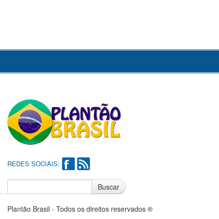
REDES SOCIAIS:
Buscar
Notícias do Flamengo
Notícias do Corinthians
Plantão Brasil - Todos os direitos reservados ®