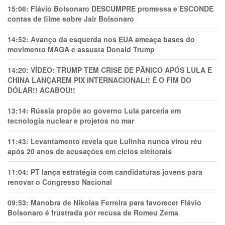
15:06:
Flávio Bolsonaro DESCUMPRE promessa e ESCONDE
contas de filme sobre Jair Bolsonaro
14:52:
Avanço da esquerda nos EUA ameaça bases do
movimento MAGA e assusta Donald Trump
14:20:
VÍDEO: TRUMP TEM CRlSE DE PÂNlCO APÓS LULA E
CHINA LANÇAREM PIX INTERNACIONAL!! É O FIM DO
DÓLAR!! ACABOU!!
13:14:
Rússia propõe ao governo Lula parceria em
tecnologia nuclear e projetos no mar
11:43:
Levantamento revela que Lulinha nunca virou réu
após 20 anos de acusações em ciclos eleitorais
11:04:
PT lança estratégia com candidaturas jovens para
renovar o Congresso Nacional
09:53:
Manobra de Nikolas Ferreira para favorecer Flávio
Bolsonaro é frustrada por recusa de Romeu Zema