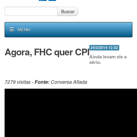
Buscar
MENU
Agora, FHC quer CPI
24/3/2014 12:32
Ainda levam ele a
sério.
7279 visitas -
Fonte:
Conversa Afiada