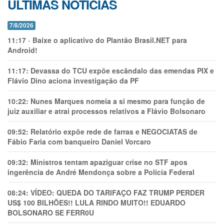
ÚLTIMAS NOTÍCIAS
7/8/2026
11:17
-
Baixe o aplicativo do Plantão Brasil.NET para
Android!
11:17:
Devassa do TCU expõe escândalo das emendas PIX e
Flávio Dino aciona investigação da PF
10:22:
Nunes Marques nomeia a si mesmo para função de
juiz auxiliar e atrai processos relativos a Flávio Bolsonaro
09:52:
Relatório expõe rede de farras e NEGOCIATAS de
Fábio Faria com banqueiro Daniel Vorcaro
09:32:
Ministros tentam apaziguar crise no STF apos
ingerência de André Mendonça sobre a Polícia Federal
08:24:
VÍDEO: QUEDA DO TARIFAÇO FAZ TRUMP PERDER
US$ 100 BILHÕES!! LULA RINDO MUITO!! EDUARDO
BOLSONARO SE FERR0U