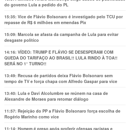
do governo Lula a pedido do PL
15:35:
Vice de Flávio Bolsonaro é investigado pelo TCU por
repasse de R$ 6 milhões em emendas Pix
15:09:
Marcola se afasta da campanha de Lula para evitar
desgaste político
14:16:
VÍDEO: TRUMP E FLÁVIO SE DESESPERAM COM
QUEDA DO TARIFAÇO AO BRASIL!! LULA RINDO À TOA!!
SERÁ NO 1° TURNO!!
13:49:
Recusa de partidos deixa Flávio Bolsonaro sem
tempo de TV e força chapa com Alfredo Gaspar para vice
13:40:
Lula e Davi Alcolumbre se reúnem na casa de
Alexandre de Moraes para retomar diálogo
11:57:
Rejeição do PP a Flávio Bolsonaro força escolha de
Rogério Marinho como vice
11:14:
Homem é preso após proferir ofensas racistas e