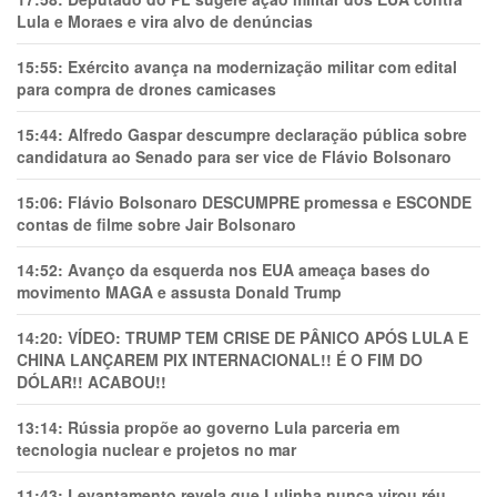
Lula e Moraes e vira alvo de denúncias
15:55:
Exército avança na modernização militar com edital
para compra de drones camicases
15:44:
Alfredo Gaspar descumpre declaração pública sobre
candidatura ao Senado para ser vice de Flávio Bolsonaro
15:06:
Flávio Bolsonaro DESCUMPRE promessa e ESCONDE
contas de filme sobre Jair Bolsonaro
14:52:
Avanço da esquerda nos EUA ameaça bases do
movimento MAGA e assusta Donald Trump
14:20:
VÍDEO: TRUMP TEM CRlSE DE PÂNlCO APÓS LULA E
CHINA LANÇAREM PIX INTERNACIONAL!! É O FIM DO
DÓLAR!! ACABOU!!
13:14:
Rússia propõe ao governo Lula parceria em
tecnologia nuclear e projetos no mar
11:43:
Levantamento revela que Lulinha nunca virou réu