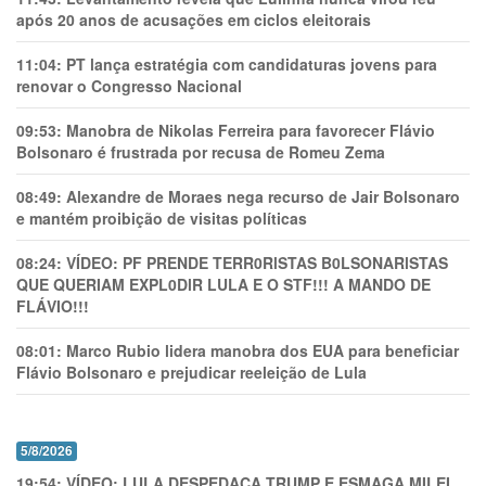
após 20 anos de acusações em ciclos eleitorais
11:04:
PT lança estratégia com candidaturas jovens para
renovar o Congresso Nacional
09:53:
Manobra de Nikolas Ferreira para favorecer Flávio
Bolsonaro é frustrada por recusa de Romeu Zema
08:49:
Alexandre de Moraes nega recurso de Jair Bolsonaro
e mantém proibição de visitas políticas
08:24:
VÍDEO: PF PRENDE TERR0RlSTAS B0LSONARlSTAS
QUE QUERIAM EXPL0DlR LULA E O STF!!! A MANDO DE
FLÁVIO!!!
08:01:
Marco Rubio lidera manobra dos EUA para beneficiar
Flávio Bolsonaro e prejudicar reeleição de Lula
5/8/2026
19:54:
VÍDEO: LULA DESPEDAÇA TRUMP E ESMAGA MILEI