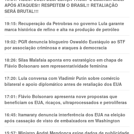
APÓS ATAQUES!! RESPEITEM O BRASIL!! RETALIAÇÃO
SERÁ BRUTAL!!!
19:15:
Recuperação da Petrobras no governo Lula garante
marca histórica de refino e alta na produção de petróleo
19:02:
PGR denuncia blogueiro Oswaldo Eustáquio ao STF
por associação criminosa e ataques à democracia
18:26:
Silas Malafaia aponta erro estratégico em chapa de
Flávio Bolsonaro sem representatividade feminina
17:20:
Lula conversa com Vladimir Putin sobre comércio
bilateral e apoio diplomático antes de retaliação dos EUA
17:01:
Flávio Bolsonaro apresenta nove propostas que
beneficiam os EUA, ricaços, ultraprocessados e petrolíferas
16:45:
Itamaraty denuncia interferência dos EUA na eleição
após cassação de visto de embaixadora em Washington
15:57:
Ministro André Mendonça exige dados de publicidade