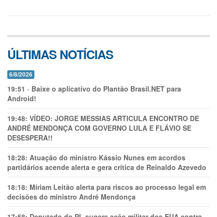
ÚLTIMAS NOTÍCIAS
6/8/2026
19:51
-
Baixe o aplicativo do Plantão Brasil.NET para
Android!
19:48:
VÍDEO: JORGE MESSIAS ARTICULA ENCONTRO DE
ANDRÉ MENDONÇA COM GOVERNO LULA E FLÁVIO SE
DESESPERA!!
18:28:
Atuação do ministro Kássio Nunes em acordos
partidários acende alerta e gera crítica de Reinaldo Azevedo
18:18:
Míriam Leitão alerta para riscos ao processo legal em
decisões do ministro André Mendonça
17:58:
Deputado do PL sugere ação militar dos EUA contra