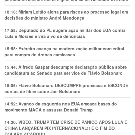
18:18:
Míriam Leitão alerta para riscos ao processo legal em
decisões do ministro André Mendonça
17:58:
Deputado do PL sugere ação militar dos EUA contra
Lula e Moraes e vira alvo de denúncias
15:55:
Exército avança na modernização militar com edital
para compra de drones camicases
15:44:
Alfredo Gaspar descumpre declaração pública sobre
candidatura ao Senado para ser vice de Flávio Bolsonaro
15:06:
Flávio Bolsonaro DESCUMPRE promessa e ESCONDE
contas de filme sobre Jair Bolsonaro
14:52:
Avanço da esquerda nos EUA ameaça bases do
movimento MAGA e assusta Donald Trump
14:20:
VÍDEO: TRUMP TEM CRlSE DE PÂNlCO APÓS LULA E
CHINA LANÇAREM PIX INTERNACIONAL!! É O FIM DO
DÓLAR!! ACABOU!!