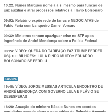
10:22:
Nunes Marques nomeia a si mesmo para função de
juiz auxiliar e atrai processos relativos a Flávio Bolsonaro
09:52:
Relatório expõe rede de farras e NEGOCIATAS de
Fábio Faria com banqueiro Daniel Vorcaro
09:32:
Ministros tentam apaziguar crise no STF apos
ingerência de André Mendonça sobre a Polícia Federal
08:24:
VÍDEO: QUEDA DO TARIFAÇO FAZ TRUMP PERDER
US$ 100 BILHÕES!! LULA RINDO MUITO!! EDUARDO
BOLSONARO SE FERR0U
6/8/2026
19:48:
VÍDEO: JORGE MESSIAS ARTICULA ENCONTRO DE
ANDRÉ MENDONÇA COM GOVERNO LULA E FLÁVIO SE
DESESPERA!!
18:28:
Atuação do ministro Kássio Nunes em acordos
partidários acende alerta e gera crítica de Reinaldo Azevedo