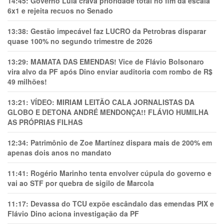
14:45:
Governo Lula crava prioridade total no fim da escala
6x1 e rejeita recuos no Senado
13:38:
Gestão impecável faz LUCRO da Petrobras disparar
quase 100% no segundo trimestre de 2026
13:29:
MAMATA DAS EMENDAS! Vice de Flávio Bolsonaro
vira alvo da PF após Dino enviar auditoria com rombo de R$
49 milhões!
13:21:
VÍDEO: MIRIAM LEITÃO CALA JORNALISTAS DA
GLOBO E DETONA ANDRÉ MENDONÇA!! FLÁVIO HUMILHA
AS PRÓPRIAS FILHAS
12:34:
Patrimônio de Zoe Martínez dispara mais de 200% em
apenas dois anos no mandato
11:41:
Rogério Marinho tenta envolver cúpula do governo e
vai ao STF por quebra de sigilo de Marcola
11:17:
Devassa do TCU expõe escândalo das emendas PIX e
Flávio Dino aciona investigação da PF