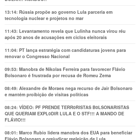
13:14:
Rússia propõe ao governo Lula parceria em
tecnologia nuclear e projetos no mar
11:43:
Levantamento revela que Lulinha nunca virou réu
após 20 anos de acusações em ciclos eleitorais
11:04:
PT lança estratégia com candidaturas jovens para
renovar o Congresso Nacional
09:53:
Manobra de Nikolas Ferreira para favorecer Flávio
Bolsonaro é frustrada por recusa de Romeu Zema
08:49:
Alexandre de Moraes nega recurso de Jair Bolsonaro
e mantém proibição de visitas políticas
08:24:
VÍDEO: PF PRENDE TERR0RlSTAS B0LSONARlSTAS
QUE QUERIAM EXPL0DlR LULA E O STF!!! A MANDO DE
FLÁVIO!!!
08:01:
Marco Rubio lidera manobra dos EUA para beneficiar
Flávio Bolsonaro e prejudicar reeleição de Lula