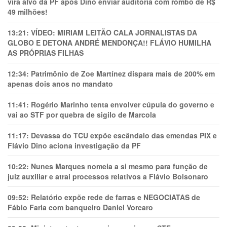
vira alvo da PF após Dino enviar auditoria com rombo de R$
49 milhões!
13:21:
VÍDEO: MIRIAM LEITÃO CALA JORNALISTAS DA
GLOBO E DETONA ANDRÉ MENDONÇA!! FLÁVIO HUMILHA
AS PRÓPRIAS FILHAS
12:34:
Patrimônio de Zoe Martínez dispara mais de 200% em
apenas dois anos no mandato
11:41:
Rogério Marinho tenta envolver cúpula do governo e
vai ao STF por quebra de sigilo de Marcola
11:17:
Devassa do TCU expõe escândalo das emendas PIX e
Flávio Dino aciona investigação da PF
10:22:
Nunes Marques nomeia a si mesmo para função de
juiz auxiliar e atrai processos relativos a Flávio Bolsonaro
09:52:
Relatório expõe rede de farras e NEGOCIATAS de
Fábio Faria com banqueiro Daniel Vorcaro