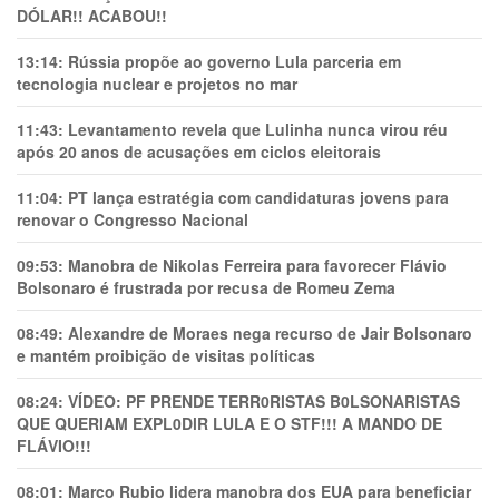
DÓLAR!! ACABOU!!
13:14:
Rússia propõe ao governo Lula parceria em
tecnologia nuclear e projetos no mar
11:43:
Levantamento revela que Lulinha nunca virou réu
após 20 anos de acusações em ciclos eleitorais
11:04:
PT lança estratégia com candidaturas jovens para
renovar o Congresso Nacional
09:53:
Manobra de Nikolas Ferreira para favorecer Flávio
Bolsonaro é frustrada por recusa de Romeu Zema
08:49:
Alexandre de Moraes nega recurso de Jair Bolsonaro
e mantém proibição de visitas políticas
08:24:
VÍDEO: PF PRENDE TERR0RlSTAS B0LSONARlSTAS
QUE QUERIAM EXPL0DlR LULA E O STF!!! A MANDO DE
FLÁVIO!!!
08:01:
Marco Rubio lidera manobra dos EUA para beneficiar