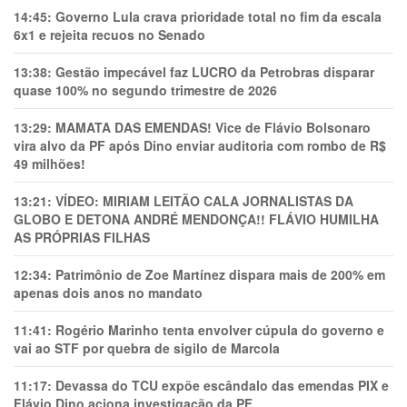
14:45:
Governo Lula crava prioridade total no fim da escala
6x1 e rejeita recuos no Senado
13:38:
Gestão impecável faz LUCRO da Petrobras disparar
quase 100% no segundo trimestre de 2026
13:29:
MAMATA DAS EMENDAS! Vice de Flávio Bolsonaro
vira alvo da PF após Dino enviar auditoria com rombo de R$
49 milhões!
13:21:
VÍDEO: MIRIAM LEITÃO CALA JORNALISTAS DA
GLOBO E DETONA ANDRÉ MENDONÇA!! FLÁVIO HUMILHA
AS PRÓPRIAS FILHAS
12:34:
Patrimônio de Zoe Martínez dispara mais de 200% em
apenas dois anos no mandato
11:41:
Rogério Marinho tenta envolver cúpula do governo e
vai ao STF por quebra de sigilo de Marcola
11:17:
Devassa do TCU expõe escândalo das emendas PIX e
Flávio Dino aciona investigação da PF