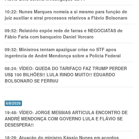
10:22:
Nunes Marques nomeia a si mesmo para função de
juiz auxiliar e atrai processos relativos a Flávio Bolsonaro
09:52:
Relatório expõe rede de farras e NEGOCIATAS de
Fábio Faria com banqueiro Daniel Vorcaro
09:32:
Ministros tentam apaziguar crise no STF apos
ingerência de André Mendonça sobre a Polícia Federal
08:24:
VÍDEO: QUEDA DO TARIFAÇO FAZ TRUMP PERDER
US$ 100 BILHÕES!! LULA RINDO MUITO!! EDUARDO
BOLSONARO SE FERR0U
6/8/2026
19:48:
VÍDEO: JORGE MESSIAS ARTICULA ENCONTRO DE
ANDRÉ MENDONÇA COM GOVERNO LULA E FLÁVIO SE
DESESPERA!!
18:28:
Atuação do ministro Kássio Nunes em acordos