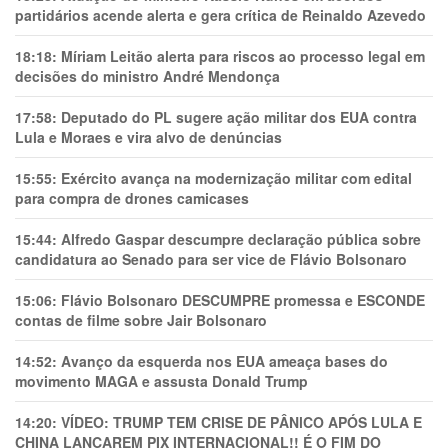
partidários acende alerta e gera crítica de Reinaldo Azevedo
18:18:
Míriam Leitão alerta para riscos ao processo legal em
decisões do ministro André Mendonça
17:58:
Deputado do PL sugere ação militar dos EUA contra
Lula e Moraes e vira alvo de denúncias
15:55:
Exército avança na modernização militar com edital
para compra de drones camicases
15:44:
Alfredo Gaspar descumpre declaração pública sobre
candidatura ao Senado para ser vice de Flávio Bolsonaro
15:06:
Flávio Bolsonaro DESCUMPRE promessa e ESCONDE
contas de filme sobre Jair Bolsonaro
14:52:
Avanço da esquerda nos EUA ameaça bases do
movimento MAGA e assusta Donald Trump
14:20:
VÍDEO: TRUMP TEM CRlSE DE PÂNlCO APÓS LULA E
CHINA LANÇAREM PIX INTERNACIONAL!! É O FIM DO