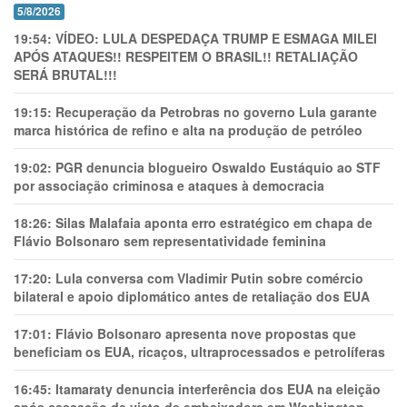
5/8/2026
19:54:
VÍDEO: LULA DESPEDAÇA TRUMP E ESMAGA MILEI
APÓS ATAQUES!! RESPEITEM O BRASIL!! RETALIAÇÃO
SERÁ BRUTAL!!!
19:15:
Recuperação da Petrobras no governo Lula garante
marca histórica de refino e alta na produção de petróleo
19:02:
PGR denuncia blogueiro Oswaldo Eustáquio ao STF
por associação criminosa e ataques à democracia
18:26:
Silas Malafaia aponta erro estratégico em chapa de
Flávio Bolsonaro sem representatividade feminina
17:20:
Lula conversa com Vladimir Putin sobre comércio
bilateral e apoio diplomático antes de retaliação dos EUA
17:01:
Flávio Bolsonaro apresenta nove propostas que
beneficiam os EUA, ricaços, ultraprocessados e petrolíferas
16:45:
Itamaraty denuncia interferência dos EUA na eleição