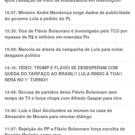
após cassação de visto de embaixadora em Washington
15:57:
Ministro André Mendonça exige dados de publicidade
do governo Lula a pedido do PL
15:35:
Vice de Flávio Bolsonaro é investigado pelo TCU por
repasse de R$ 6 milhões em emendas Pix
15:09:
Marcola se afasta da campanha de Lula para evitar
desgaste político
14:16:
VÍDEO: TRUMP E FLÁVIO SE DESESPERAM COM
QUEDA DO TARIFAÇO AO BRASIL!! LULA RINDO À TOA!!
SERÁ NO 1° TURNO!!
13:49:
Recusa de partidos deixa Flávio Bolsonaro sem
tempo de TV e força chapa com Alfredo Gaspar para vice
13:40:
Lula e Davi Alcolumbre se reúnem na casa de
Alexandre de Moraes para retomar diálogo
11:57:
Rejeição do PP a Flávio Bolsonaro força escolha de
Rogério Marinho como vice