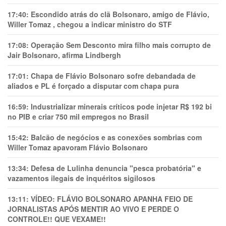
17:40:
Escondido atrás do clã Bolsonaro, amigo de Flávio,
Willer Tomaz , chegou a indicar ministro do STF
17:08:
Operação Sem Desconto mira filho mais corrupto de
Jair Bolsonaro, afirma Lindbergh
17:01:
Chapa de Flávio Bolsonaro sofre debandada de
aliados e PL é forçado a disputar com chapa pura
16:59:
Industrializar minerais críticos pode injetar R$ 192 bi
no PIB e criar 750 mil empregos no Brasil
15:42:
Balcão de negócios e as conexões sombrias com
Willer Tomaz apavoram Flávio Bolsonaro
13:34:
Defesa de Lulinha denuncia "pesca probatória" e
vazamentos ilegais de inquéritos sigilosos
13:11:
VÍDEO: FLÁVIO BOLSONARO APANHA FEIO DE
JORNALISTAS APÓS MENTIR AO VIVO E PERDE O
CONTROLE!! QUE VEXAME!!