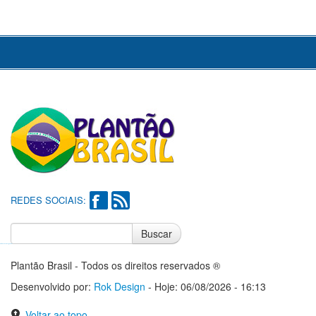
REDES SOCIAIS:
Buscar
Notícias do Flamengo
Notícias do Corinthians
Plantão Brasil - Todos os direitos reservados ®
Desenvolvido por:
Rok Design
- Hoje: 06/08/2026 - 16:13
Voltar ao topo