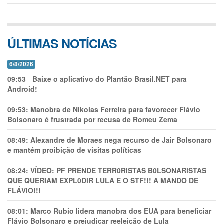
ÚLTIMAS NOTÍCIAS
6/8/2026
09:53
-
Baixe o aplicativo do Plantão Brasil.NET para
Android!
09:53:
Manobra de Nikolas Ferreira para favorecer Flávio
Bolsonaro é frustrada por recusa de Romeu Zema
08:49:
Alexandre de Moraes nega recurso de Jair Bolsonaro
e mantém proibição de visitas políticas
08:24:
VÍDEO: PF PRENDE TERR0RlSTAS B0LSONARlSTAS
QUE QUERIAM EXPL0DlR LULA E O STF!!! A MANDO DE
FLÁVIO!!!
08:01:
Marco Rubio lidera manobra dos EUA para beneficiar
Flávio Bolsonaro e prejudicar reeleição de Lula