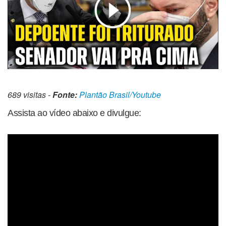
689 visitas -
Fonte:
Plantão Brasil/Youtube
Assista ao vídeo abaixo e divulgue: