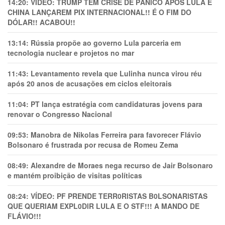
14:20:
VÍDEO: TRUMP TEM CRlSE DE PÂNlCO APÓS LULA E
CHINA LANÇAREM PIX INTERNACIONAL!! É O FIM DO
DÓLAR!! ACABOU!!
13:14:
Rússia propõe ao governo Lula parceria em
tecnologia nuclear e projetos no mar
11:43:
Levantamento revela que Lulinha nunca virou réu
após 20 anos de acusações em ciclos eleitorais
11:04:
PT lança estratégia com candidaturas jovens para
renovar o Congresso Nacional
09:53:
Manobra de Nikolas Ferreira para favorecer Flávio
Bolsonaro é frustrada por recusa de Romeu Zema
08:49:
Alexandre de Moraes nega recurso de Jair Bolsonaro
e mantém proibição de visitas políticas
08:24:
VÍDEO: PF PRENDE TERR0RlSTAS B0LSONARlSTAS
QUE QUERIAM EXPL0DlR LULA E O STF!!! A MANDO DE
FLÁVIO!!!