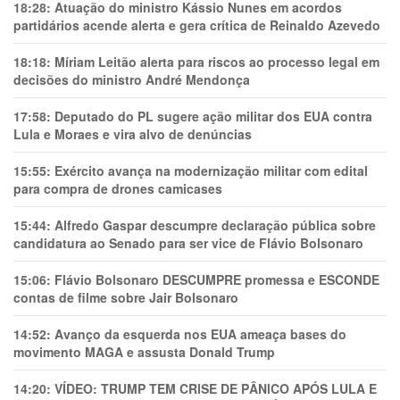
18:28:
Atuação do ministro Kássio Nunes em acordos
partidários acende alerta e gera crítica de Reinaldo Azevedo
18:18:
Míriam Leitão alerta para riscos ao processo legal em
decisões do ministro André Mendonça
17:58:
Deputado do PL sugere ação militar dos EUA contra
Lula e Moraes e vira alvo de denúncias
15:55:
Exército avança na modernização militar com edital
para compra de drones camicases
15:44:
Alfredo Gaspar descumpre declaração pública sobre
candidatura ao Senado para ser vice de Flávio Bolsonaro
15:06:
Flávio Bolsonaro DESCUMPRE promessa e ESCONDE
contas de filme sobre Jair Bolsonaro
14:52:
Avanço da esquerda nos EUA ameaça bases do
movimento MAGA e assusta Donald Trump
14:20:
VÍDEO: TRUMP TEM CRlSE DE PÂNlCO APÓS LULA E