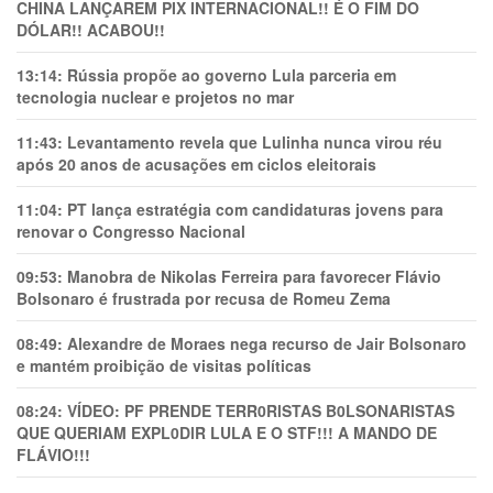
CHINA LANÇAREM PIX INTERNACIONAL!! É O FIM DO
DÓLAR!! ACABOU!!
13:14:
Rússia propõe ao governo Lula parceria em
tecnologia nuclear e projetos no mar
11:43:
Levantamento revela que Lulinha nunca virou réu
após 20 anos de acusações em ciclos eleitorais
11:04:
PT lança estratégia com candidaturas jovens para
renovar o Congresso Nacional
09:53:
Manobra de Nikolas Ferreira para favorecer Flávio
Bolsonaro é frustrada por recusa de Romeu Zema
08:49:
Alexandre de Moraes nega recurso de Jair Bolsonaro
e mantém proibição de visitas políticas
08:24:
VÍDEO: PF PRENDE TERR0RlSTAS B0LSONARlSTAS
QUE QUERIAM EXPL0DlR LULA E O STF!!! A MANDO DE
FLÁVIO!!!