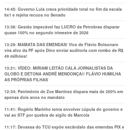
14:45:
Governo Lula crava prioridade total no fim da escala
6x1 e rejeita recuos no Senado
13:38:
Gestão impecável faz LUCRO da Petrobras disparar
quase 100% no segundo trimestre de 2026
13:29:
MAMATA DAS EMENDAS! Vice de Flávio Bolsonaro
vira alvo da PF após Dino enviar auditoria com rombo de R$
49 milhões!
13:21:
VÍDEO: MIRIAM LEITÃO CALA JORNALISTAS DA
GLOBO E DETONA ANDRÉ MENDONÇA!! FLÁVIO HUMILHA
AS PRÓPRIAS FILHAS
12:34:
Patrimônio de Zoe Martínez dispara mais de 200% em
apenas dois anos no mandato
11:41:
Rogério Marinho tenta envolver cúpula do governo e
vai ao STF por quebra de sigilo de Marcola
11:17:
Devassa do TCU expõe escândalo das emendas PIX e