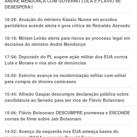
ANDRÉ MENDONÇA COM GOVERNO LULA E FLÁVIO SE
DESESPERA!!
18:28:
Atuação do ministro Kássio Nunes em acordos
partidários acende alerta e gera crítica de Reinaldo Azevedo
18:18:
Míriam Leitão alerta para riscos ao processo legal em
decisões do ministro André Mendonça
17:58:
Deputado do PL sugere ação militar dos EUA contra
Lula e Moraes e vira alvo de denúncias
15:55:
Exército avança na modernização militar com edital
para compra de drones camicases
15:44:
Alfredo Gaspar descumpre declaração pública sobre
candidatura ao Senado para ser vice de Flávio Bolsonaro
15:06:
Flávio Bolsonaro DESCUMPRE promessa e ESCONDE
contas de filme sobre Jair Bolsonaro
14:52:
Avanço da esquerda nos EUA ameaça bases do