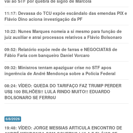
vai ao STF por quebra de sigilo de Marcola
11:17:
Devassa do TCU expõe escândalo das emendas PIX e
Flávio Dino aciona investigação da PF
10:22:
Nunes Marques nomeia a si mesmo para função de
juiz auxiliar e atrai processos relativos a Flávio Bolsonaro
09:52:
Relatório expõe rede de farras e NEGOCIATAS de
Fábio Faria com banqueiro Daniel Vorcaro
09:32:
Ministros tentam apaziguar crise no STF apos
ingerência de André Mendonça sobre a Polícia Federal
08:24:
VÍDEO: QUEDA DO TARIFAÇO FAZ TRUMP PERDER
US$ 100 BILHÕES!! LULA RINDO MUITO!! EDUARDO
BOLSONARO SE FERR0U
6/8/2026
19:48:
VÍDEO: JORGE MESSIAS ARTICULA ENCONTRO DE