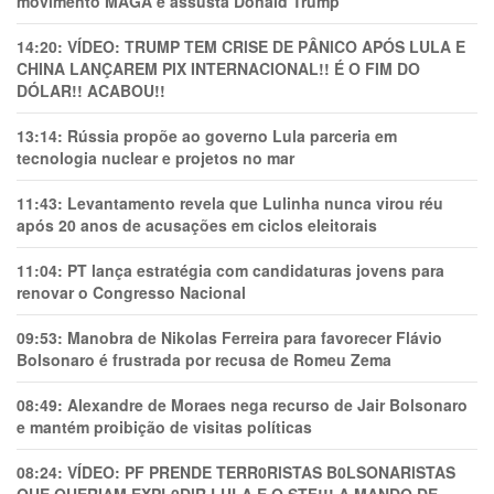
movimento MAGA e assusta Donald Trump
14:20:
VÍDEO: TRUMP TEM CRlSE DE PÂNlCO APÓS LULA E
CHINA LANÇAREM PIX INTERNACIONAL!! É O FIM DO
DÓLAR!! ACABOU!!
13:14:
Rússia propõe ao governo Lula parceria em
tecnologia nuclear e projetos no mar
11:43:
Levantamento revela que Lulinha nunca virou réu
após 20 anos de acusações em ciclos eleitorais
11:04:
PT lança estratégia com candidaturas jovens para
renovar o Congresso Nacional
09:53:
Manobra de Nikolas Ferreira para favorecer Flávio
Bolsonaro é frustrada por recusa de Romeu Zema
08:49:
Alexandre de Moraes nega recurso de Jair Bolsonaro
e mantém proibição de visitas políticas
08:24:
VÍDEO: PF PRENDE TERR0RlSTAS B0LSONARlSTAS
QUE QUERIAM EXPL0DlR LULA E O STF!!! A MANDO DE