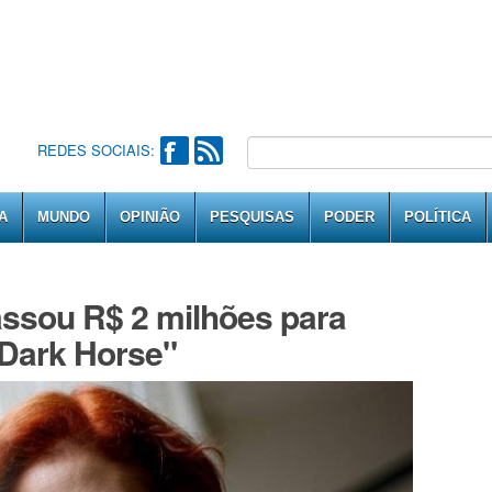
REDES SOCIAIS:
A
MUNDO
OPINIÃO
PESQUISAS
PODER
POLÍTICA
assou R$ 2 milhões para
Dark Horse"