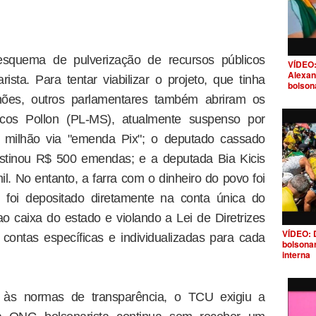
squema de pulverização de recursos públicos
VÍDEO:
Alexan
sta. Para tentar viabilizar o projeto, que tinha
bolson
ões, outros parlamentares também abriram os
rcos Pollon (PL-MS), atualmente suspenso por
 milhão via "emenda Pix"; o deputado cassado
tinou R$ 500 emendas; e a deputada Bia Kicis
. No entanto, a farra com o dinheiro do povo foi
 foi depositado diretamente na conta única do
ao caixa do estado e violando a Lei de Diretrizes
VÍDEO: 
contas específicas e individualizadas para cada
bolsona
interna
to às normas de transparência, o TCU exigiu a