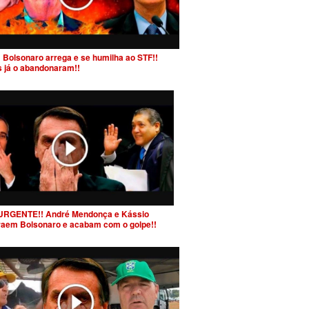
 Bolsonaro arrega e se humilha ao STF!!
s já o abandonaram!!
URGENTE!! André Mendonça e Kássio
raem Bolsonaro e acabam com o golpe!!