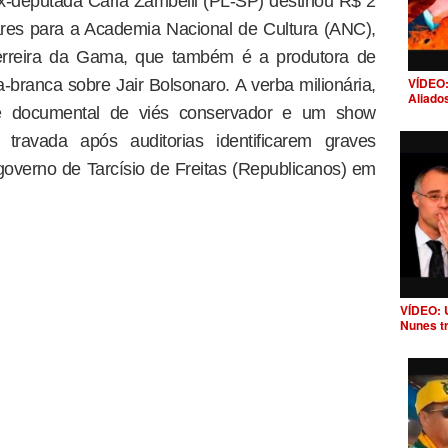
 ex-deputada Carla Zambelli (PL-SP) destinou R$ 2
es para a Academia Nacional de Cultura (ANC),
Ferreira da Gama, que também é a produtora de
VÍDEO:
-branca sobre Jair Bolsonaro. A verba milionária,
Aliado
ie documental de viés conservador e um show
travada após auditorias identificarem graves
governo de Tarcísio de Freitas (Republicanos) em
VÍDEO: 
Nunes t