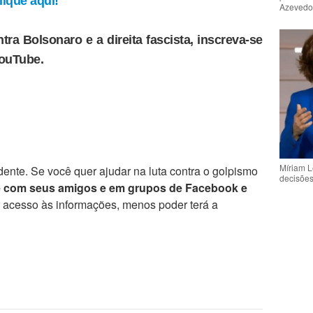
ique aqui!
Azeved
tra Bolsonaro e a direita fascista, inscreva-se
YouTube.
Míriam L
ente. Se você quer ajudar na luta contra o golpismo
decisõe
e com seus amigos e em grupos de Facebook e
r acesso às informações, menos poder terá a