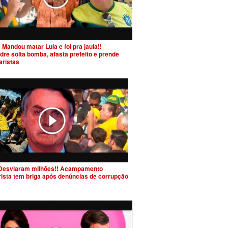
 Mandou matar Lula e foi pra jaula!!
dre solta bomba, afasta prefeito e prende
aristas
Desviaram milhões!! Acampamento
rista tem briga após denúncias de corrupção