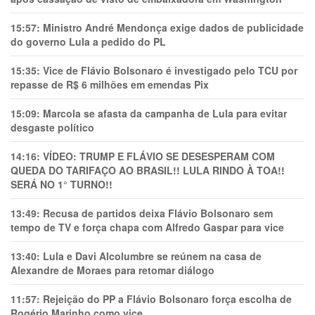
15:57:
Ministro André Mendonça exige dados de publicidade
do governo Lula a pedido do PL
15:35:
Vice de Flávio Bolsonaro é investigado pelo TCU por
repasse de R$ 6 milhões em emendas Pix
15:09:
Marcola se afasta da campanha de Lula para evitar
desgaste político
14:16:
VÍDEO: TRUMP E FLÁVIO SE DESESPERAM COM
QUEDA DO TARIFAÇO AO BRASIL!! LULA RINDO À TOA!!
SERÁ NO 1° TURNO!!
13:49:
Recusa de partidos deixa Flávio Bolsonaro sem
tempo de TV e força chapa com Alfredo Gaspar para vice
13:40:
Lula e Davi Alcolumbre se reúnem na casa de
Alexandre de Moraes para retomar diálogo
11:57:
Rejeição do PP a Flávio Bolsonaro força escolha de
Rogério Marinho como vice