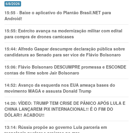
6/8/2026
15:55
-
Baixe o aplicativo do Plantão Brasil.NET para
Android!
15:55:
Exército avança na modernização militar com edital
para compra de drones camicases
15:44:
Alfredo Gaspar descumpre declaração pública sobre
candidatura ao Senado para ser vice de Flávio Bolsonaro
15:06:
Flávio Bolsonaro DESCUMPRE promessa e ESCONDE
contas de filme sobre Jair Bolsonaro
14:52:
Avanço da esquerda nos EUA ameaça bases do
movimento MAGA e assusta Donald Trump
14:20:
VÍDEO: TRUMP TEM CRlSE DE PÂNlCO APÓS LULA E
CHINA LANÇAREM PIX INTERNACIONAL!! É O FIM DO
DÓLAR!! ACABOU!!
13:14:
Rússia propõe ao governo Lula parceria em
tecnologia nuclear e projetos no mar