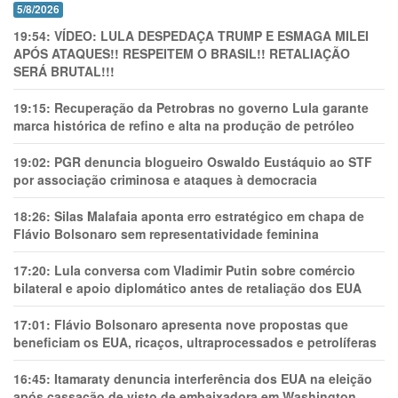
5/8/2026
19:54:
VÍDEO: LULA DESPEDAÇA TRUMP E ESMAGA MILEI
APÓS ATAQUES!! RESPEITEM O BRASIL!! RETALIAÇÃO
SERÁ BRUTAL!!!
19:15:
Recuperação da Petrobras no governo Lula garante
marca histórica de refino e alta na produção de petróleo
19:02:
PGR denuncia blogueiro Oswaldo Eustáquio ao STF
por associação criminosa e ataques à democracia
18:26:
Silas Malafaia aponta erro estratégico em chapa de
Flávio Bolsonaro sem representatividade feminina
17:20:
Lula conversa com Vladimir Putin sobre comércio
bilateral e apoio diplomático antes de retaliação dos EUA
17:01:
Flávio Bolsonaro apresenta nove propostas que
beneficiam os EUA, ricaços, ultraprocessados e petrolíferas
16:45:
Itamaraty denuncia interferência dos EUA na eleição
após cassação de visto de embaixadora em Washington