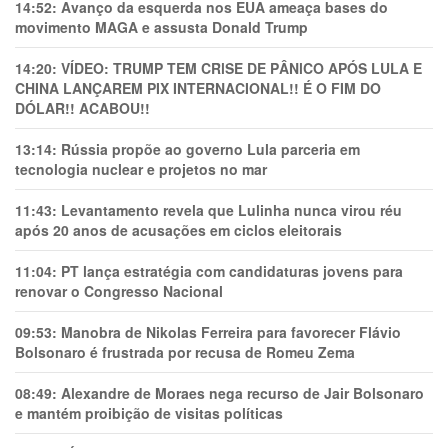
14:52:
Avanço da esquerda nos EUA ameaça bases do
movimento MAGA e assusta Donald Trump
14:20:
VÍDEO: TRUMP TEM CRlSE DE PÂNlCO APÓS LULA E
CHINA LANÇAREM PIX INTERNACIONAL!! É O FIM DO
DÓLAR!! ACABOU!!
13:14:
Rússia propõe ao governo Lula parceria em
tecnologia nuclear e projetos no mar
11:43:
Levantamento revela que Lulinha nunca virou réu
após 20 anos de acusações em ciclos eleitorais
11:04:
PT lança estratégia com candidaturas jovens para
renovar o Congresso Nacional
09:53:
Manobra de Nikolas Ferreira para favorecer Flávio
Bolsonaro é frustrada por recusa de Romeu Zema
08:49:
Alexandre de Moraes nega recurso de Jair Bolsonaro
e mantém proibição de visitas políticas