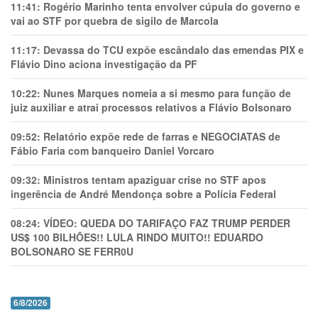
11:41:
Rogério Marinho tenta envolver cúpula do governo e
vai ao STF por quebra de sigilo de Marcola
11:17:
Devassa do TCU expõe escândalo das emendas PIX e
Flávio Dino aciona investigação da PF
10:22:
Nunes Marques nomeia a si mesmo para função de
juiz auxiliar e atrai processos relativos a Flávio Bolsonaro
09:52:
Relatório expõe rede de farras e NEGOCIATAS de
Fábio Faria com banqueiro Daniel Vorcaro
09:32:
Ministros tentam apaziguar crise no STF apos
ingerência de André Mendonça sobre a Polícia Federal
08:24:
VÍDEO: QUEDA DO TARIFAÇO FAZ TRUMP PERDER
US$ 100 BILHÕES!! LULA RINDO MUITO!! EDUARDO
BOLSONARO SE FERR0U
6/8/2026