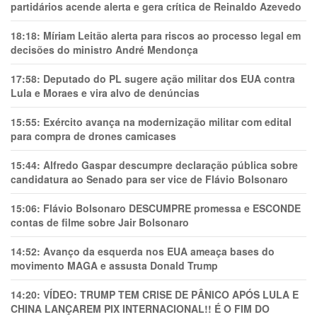
partidários acende alerta e gera crítica de Reinaldo Azevedo
18:18:
Míriam Leitão alerta para riscos ao processo legal em
decisões do ministro André Mendonça
17:58:
Deputado do PL sugere ação militar dos EUA contra
Lula e Moraes e vira alvo de denúncias
15:55:
Exército avança na modernização militar com edital
para compra de drones camicases
15:44:
Alfredo Gaspar descumpre declaração pública sobre
candidatura ao Senado para ser vice de Flávio Bolsonaro
15:06:
Flávio Bolsonaro DESCUMPRE promessa e ESCONDE
contas de filme sobre Jair Bolsonaro
14:52:
Avanço da esquerda nos EUA ameaça bases do
movimento MAGA e assusta Donald Trump
14:20:
VÍDEO: TRUMP TEM CRlSE DE PÂNlCO APÓS LULA E
CHINA LANÇAREM PIX INTERNACIONAL!! É O FIM DO