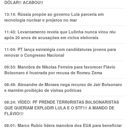
DÓLAR!! ACABOU!!
13:14:
Rússia propõe ao governo Lula parceria em
tecnologia nuclear e projetos no mar
11:43:
Levantamento revela que Lulinha nunca virou réu
após 20 anos de acusações em ciclos eleitorais
11:04:
PT lança estratégia com candidaturas jovens para
renovar o Congresso Nacional
09:53:
Manobra de Nikolas Ferreira para favorecer Flávio
Bolsonaro é frustrada por recusa de Romeu Zema
08:49:
Alexandre de Moraes nega recurso de Jair Bolsonaro
e mantém proibição de visitas políticas
08:24:
VÍDEO: PF PRENDE TERR0RlSTAS B0LSONARlSTAS
QUE QUERIAM EXPL0DlR LULA E O STF!!! A MANDO DE
FLÁVIO!!!
08:01:
Marco Rubio lidera manobra dos EUA para beneficiar