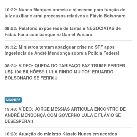
10:22:
Nunes Marques nomeia a si mesmo para função de
juiz auxiliar e atrai processos relativos a Flávio Bolsonaro
09:52:
Relatório expõe rede de farras e NEGOCIATAS de
Fábio Faria com banqueiro Daniel Vorcaro
09:32:
Ministros tentam apaziguar crise no STF apos
ingerência de André Mendonça sobre a Polícia Federal
08:24:
VÍDEO: QUEDA DO TARIFAÇO FAZ TRUMP PERDER
US$ 100 BILHÕES!! LULA RINDO MUITO!! EDUARDO
BOLSONARO SE FERR0U
6/8/2026
19:48:
VÍDEO: JORGE MESSIAS ARTICULA ENCONTRO DE
ANDRÉ MENDONÇA COM GOVERNO LULA E FLÁVIO SE
DESESPERA!!
18:28:
Atuação do ministro Kássio Nunes em acordos