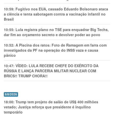
10:59:
Fugitivo nos EUA, cassado Eduardo Bolsonaro ataca
a ciência e tenta sabotagem contra a vacinação infantil no
Brasil
10:55:
Lula registra plano no TSE para enquadrar Big Techs,
dar fim ao orçamento secreto e devolver poder ao povo
10:52:
A Piscina dos ratos: Foto de Ramagem em farra com
investigados da PF na operação do INSS vaza e causa
pânico
10:47:
VÍDEO: LULA RECEBE CHEFE DO EXÉRCITO DA
RÚSSIA E LANÇA PARCERIA MILITAR NUCLEAR COM
BRICS!! TRUMP CHORA!!
8/8/2026
18:00:
Trump tem projeto de salão de US$ 400 milhões
vetado; Justiça reforça que presidente é inquilino
temporário