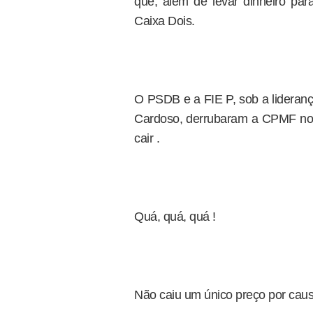
que, além de levar dinheiro para
Caixa Dois.
O PSDB e a FIE P, sob a lideranç
Cardoso, derrubaram a CPMF no
cair .
Quá, quá, quá !
Não caiu um único preço por ca