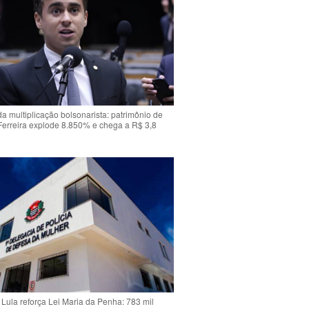
da multiplicação bolsonarista: patrimônio de
Ferreira explode 8.850% e chega a R$ 3,8
Lula reforça Lei Maria da Penha: 783 mil