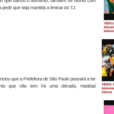
lo que barrou o aumento, também se reuniu com
pedir que seja mantida a liminar do TJ.
VÍDEO:
Alexan
bolson
iou que a Prefeitura de São Paulo passará a ter
VÍDEO: 
mento que não tem há uma década, Haddad
bolsona
interna