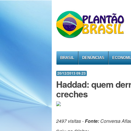
BRASIL
DENÚNCIAS
ECONOMI
20/12/2013 09:23
Haddad: quem derr
creches
2497 visitas -
Fonte:
Conversa Afia