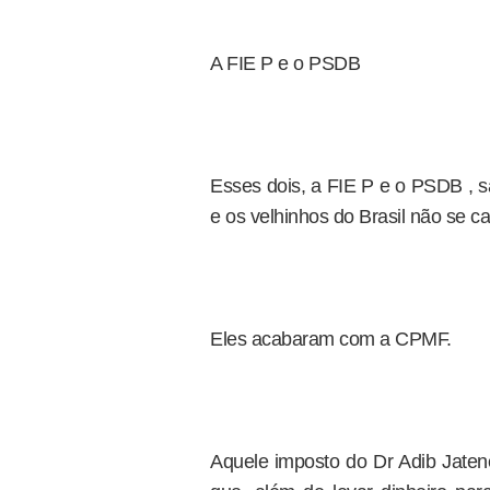
A FIE P e o PSDB
Esses dois, a FIE P e o PSDB , s
e os velhinhos do Brasil não se 
Eles acabaram com a CPMF.
Aquele imposto do Dr Adib Jatene