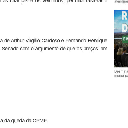
 as crianças e os velhinhos, permitia rastrear o
atendime
a de Arthur Virgílio Cardoso e Fernando Henrique
 Senado com o argumento de que os preços iam
Desmata
menor p
usa da queda da CPMF.