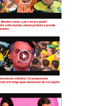
 Mandou matar Lula e foi pra jaula!!
dre solta bomba, afasta prefeito e prende
aristas
Desviaram milhões!! Acampamento
rista tem briga após denúncias de corrupção