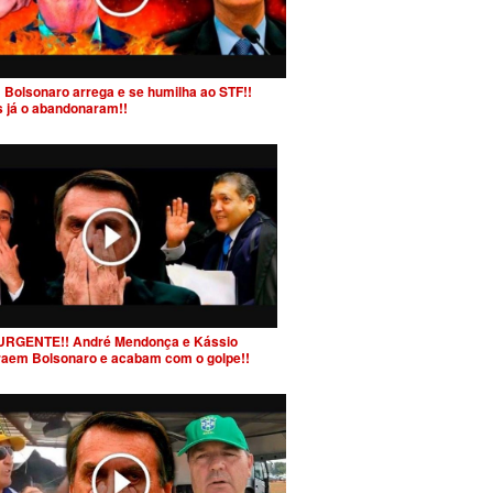
 Bolsonaro arrega e se humilha ao STF!!
s já o abandonaram!!
URGENTE!! André Mendonça e Kássio
raem Bolsonaro e acabam com o golpe!!