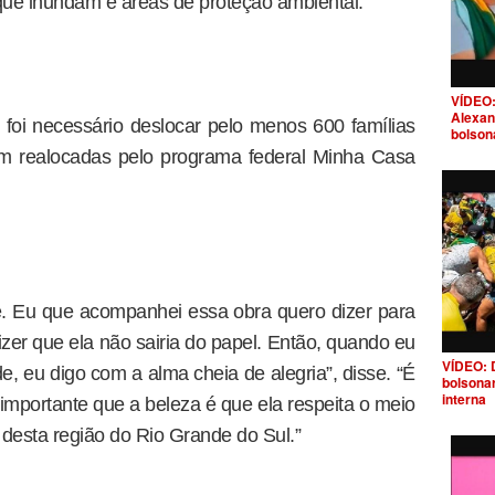
 que inundam e áreas de proteção ambiental.”
VÍDEO:
Alexan
 foi necessário deslocar pelo menos 600 famílias
bolson
am realocadas pelo programa federal Minha Casa
. Eu que acompanhei essa obra quero dizer para
zer que ela não sairia do papel. Então, quando eu
VÍDEO: 
e, eu digo com a alma cheia de alegria”, disse. “É
bolsona
interna
importante que a beleza é que ela respeita o meio
 desta região do Rio Grande do Sul.”