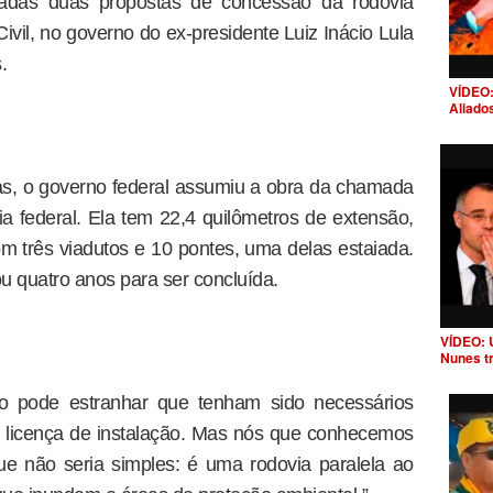
adas duas propostas de concessão da rodovia
ivil, no governo do ex-presidente Luiz Inácio Lula
.
VÍDEO:
Aliado
ças, o governo federal assumiu a obra da chamada
 federal. Ela tem 22,4 quilômetros de extensão,
m três viadutos e 10 pontes, uma delas estaiada.
ou quatro anos para ser concluída.
VÍDEO: 
Nunes t
 pode estranhar que tenham sido necessários
 licença de instalação. Mas nós que conhecemos
e não seria simples: é uma rodovia paralela ao