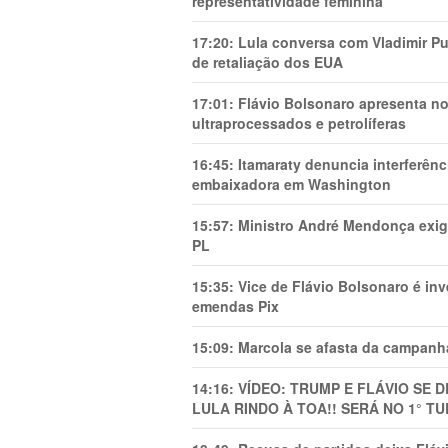
representatividade feminina
17:20:
Lula conversa com Vladimir Put
de retaliação dos EUA
17:01:
Flávio Bolsonaro apresenta no
ultraprocessados e petrolíferas
16:45:
Itamaraty denuncia interferên
embaixadora em Washington
15:57:
Ministro André Mendonça exig
PL
15:35:
Vice de Flávio Bolsonaro é in
emendas Pix
15:09:
Marcola se afasta da campanha
14:16:
VÍDEO: TRUMP E FLÁVIO SE 
LULA RINDO À TOA!! SERÁ NO 1° TU