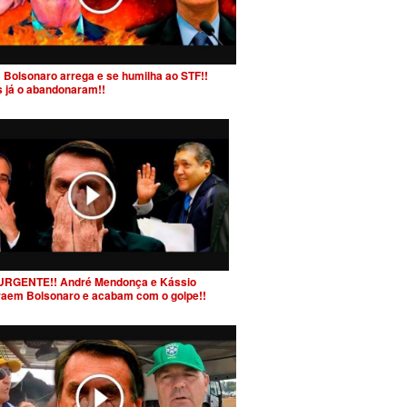
 Bolsonaro arrega e se humilha ao STF!!
s já o abandonaram!!
URGENTE!! André Mendonça e Kássio
raem Bolsonaro e acabam com o golpe!!