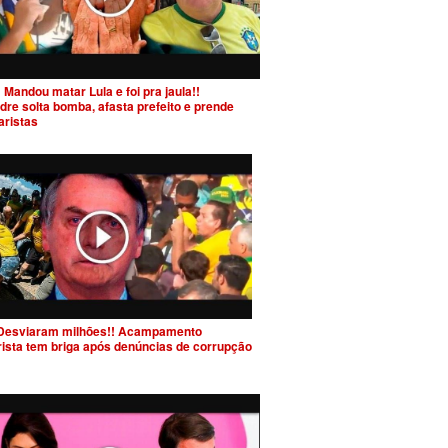
 Mandou matar Lula e foi pra jaula!!
dre solta bomba, afasta prefeito e prende
aristas
Desviaram milhões!! Acampamento
rista tem briga após denúncias de corrupção