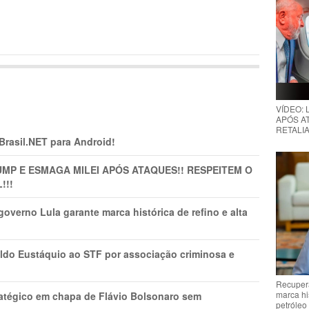
VÍDEO:
APÓS AT
RETALIA
 Brasil.NET para Android!
MP E ESMAGA MILEI APÓS ATAQUES!! RESPEITEM O
!!!
overno Lula garante marca histórica de refino e alta
do Eustáquio ao STF por associação criminosa e
Recupera
marca hi
tratégico em chapa de Flávio Bolsonaro sem
petróleo