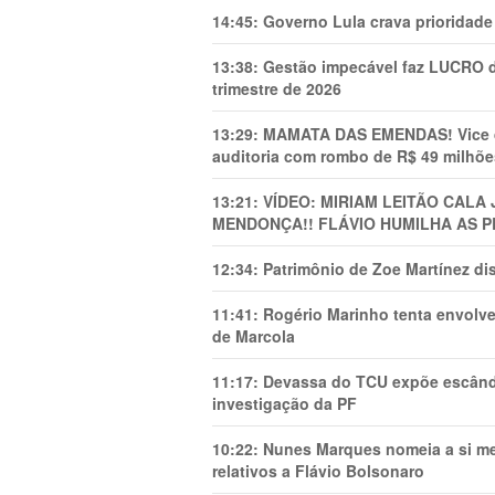
14:45:
Governo Lula crava prioridade 
13:38:
Gestão impecável faz LUCRO d
trimestre de 2026
13:29:
MAMATA DAS EMENDAS! Vice de 
auditoria com rombo de R$ 49 milhõe
13:21:
VÍDEO: MIRIAM LEITÃO CAL
MENDONÇA!! FLÁVIO HUMILHA AS P
12:34:
Patrimônio de Zoe Martínez d
11:41:
Rogério Marinho tenta envolve
de Marcola
11:17:
Devassa do TCU expõe escânda
investigação da PF
10:22:
Nunes Marques nomeia a si mes
relativos a Flávio Bolsonaro