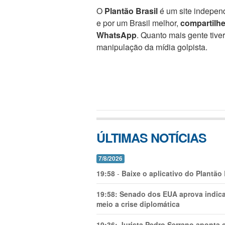
O
Plantão Brasil
é um site independ
e por um Brasil melhor,
compartilh
WhatsApp
. Quanto mais gente tive
manipulação da mídia golpista.
ÚLTIMAS NOTÍCIAS
7/8/2026
19:58
-
Baixe o aplicativo do Plantão
19:58:
Senado dos EUA aprova indica
meio a crise diplomática
19:36:
Jurista Pedro Serrano aponta