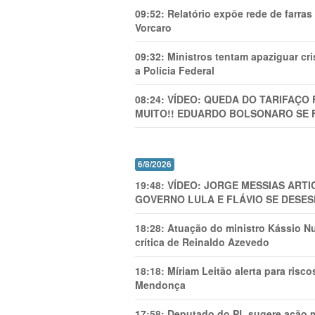
09:52:
Relatório expõe rede de farra
Vorcaro
09:32:
Ministros tentam apaziguar c
a Polícia Federal
08:24:
VÍDEO: QUEDA DO TARIFAÇO 
MUITO!! EDUARDO BOLSONARO SE 
6/8/2026
19:48:
VÍDEO: JORGE MESSIAS AR
GOVERNO LULA E FLÁVIO SE DESES
18:28:
Atuação do ministro Kássio Nu
crítica de Reinaldo Azevedo
18:18:
Míriam Leitão alerta para risc
Mendonça
17:58:
Deputado do PL sugere ação mi