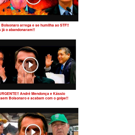
 Bolsonaro arrega e se humilha ao STF!!
s já o abandonaram!!
URGENTE!! André Mendonça e Kássio
raem Bolsonaro e acabam com o golpe!!