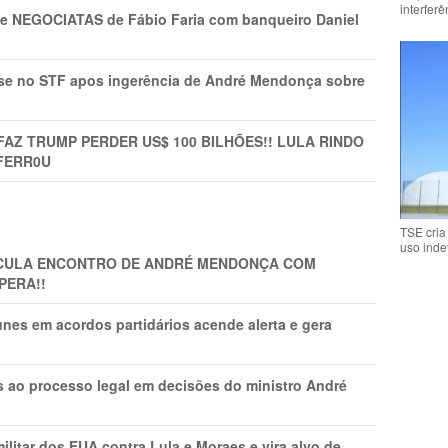
interfer
s e NEGOCIATAS de Fábio Faria com banqueiro Daniel
rise no STF apos ingerência de André Mendonça sobre
FAZ TRUMP PERDER US$ 100 BILHÕES!! LULA RINDO
FERR0U
TSE cria
uso inde
TICULA ENCONTRO DE ANDRÉ MENDONÇA COM
PERA!!
nes em acordos partidários acende alerta e gera
os ao processo legal em decisões do ministro André
litar dos EUA contra Lula e Moraes e vira alvo de