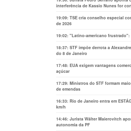
interferência de Kassio Nunes for co
19:09:
TSE cria conselho especial co
de 2026
19:02:
"Latino-americano frustrado":
18:37:
STF impõe derrota a Alexandre
do 8 de Janeiro
17:48:
EUA exigem vantagens comercia
açúcar
17:29:
Ministros do STF formam maio
de emendas
16:33:
Rio de Janeiro entra em ESTÁ
km/h
14:46:
Jurista Wálter Maierovitch ap
autonomia da PF