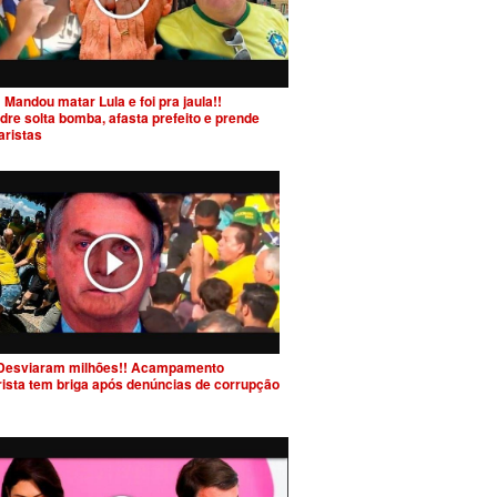
 Mandou matar Lula e foi pra jaula!!
dre solta bomba, afasta prefeito e prende
aristas
Desviaram milhões!! Acampamento
rista tem briga após denúncias de corrupção