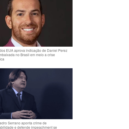
dos EUA aprova indicação de Daniel Perez
mbaixada no Brasil em meio a crise
ica
Pedro Serrano aponta crime de
abilidade e defende impeachment se