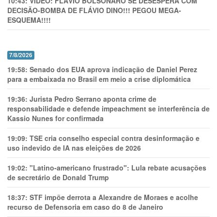
10:43:
VÍDEO: FLÁVIO BOLSONARO SE DESESPERA COM
DECISÃO-BOMBA DE FLÁVIO DINO!!! PEGOU MEGA-
ESQUEMA!!!!
7/8/2026
19:58:
Senado dos EUA aprova indicação de Daniel Perez
para a embaixada no Brasil em meio a crise diplomática
19:36:
Jurista Pedro Serrano aponta crime de
responsabilidade e defende impeachment se interferência de
Kassio Nunes for confirmada
19:09:
TSE cria conselho especial contra desinformação e
uso indevido de IA nas eleições de 2026
19:02:
"Latino-americano frustrado": Lula rebate acusações
de secretário de Donald Trump
18:37:
STF impõe derrota a Alexandre de Moraes e acolhe
recurso de Defensoria em caso do 8 de Janeiro