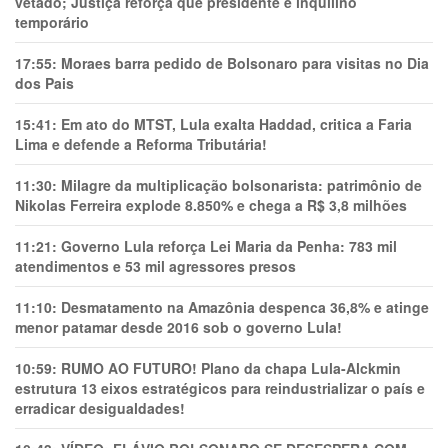
vetado; Justiça reforça que presidente é inquilino
temporário
17:55:
Moraes barra pedido de Bolsonaro para visitas no Dia
dos Pais
15:41:
Em ato do MTST, Lula exalta Haddad, critica a Faria
Lima e defende a Reforma Tributária!
11:30:
Milagre da multiplicação bolsonarista: patrimônio de
Nikolas Ferreira explode 8.850% e chega a R$ 3,8 milhões
11:21:
Governo Lula reforça Lei Maria da Penha: 783 mil
atendimentos e 53 mil agressores presos
11:10:
Desmatamento na Amazônia despenca 36,8% e atinge
menor patamar desde 2016 sob o governo Lula!
10:59:
RUMO AO FUTURO! Plano da chapa Lula-Alckmin
estrutura 13 eixos estratégicos para reindustrializar o país e
erradicar desigualdades!