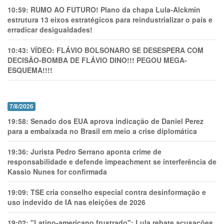
10:59:
RUMO AO FUTURO! Plano da chapa Lula-Alckmin
estrutura 13 eixos estratégicos para reindustrializar o país e
erradicar desigualdades!
10:43:
VÍDEO: FLÁVIO BOLSONARO SE DESESPERA COM
DECISÃO-BOMBA DE FLÁVIO DINO!!! PEGOU MEGA-
ESQUEMA!!!!
7/8/2026
19:58:
Senado dos EUA aprova indicação de Daniel Perez
para a embaixada no Brasil em meio a crise diplomática
19:36:
Jurista Pedro Serrano aponta crime de
responsabilidade e defende impeachment se interferência de
Kassio Nunes for confirmada
19:09:
TSE cria conselho especial contra desinformação e
uso indevido de IA nas eleições de 2026
19:02:
"Latino-americano frustrado": Lula rebate acusações