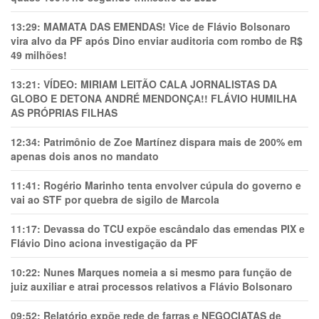
13:29:
MAMATA DAS EMENDAS! Vice de Flávio Bolsonaro
vira alvo da PF após Dino enviar auditoria com rombo de R$
49 milhões!
13:21:
VÍDEO: MIRIAM LEITÃO CALA JORNALISTAS DA
GLOBO E DETONA ANDRÉ MENDONÇA!! FLÁVIO HUMILHA
AS PRÓPRIAS FILHAS
12:34:
Patrimônio de Zoe Martínez dispara mais de 200% em
apenas dois anos no mandato
11:41:
Rogério Marinho tenta envolver cúpula do governo e
vai ao STF por quebra de sigilo de Marcola
11:17:
Devassa do TCU expõe escândalo das emendas PIX e
Flávio Dino aciona investigação da PF
10:22:
Nunes Marques nomeia a si mesmo para função de
juiz auxiliar e atrai processos relativos a Flávio Bolsonaro
09:52:
Relatório expõe rede de farras e NEGOCIATAS de