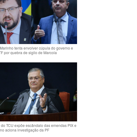
Marinho tenta envolver cúpula do governo e
TF por quebra de sigilo de Marcola
 do TCU expõe escândalo das emendas PIX e
ino aciona investigação da PF