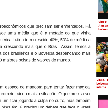
VÍDEO:
Alexan
roeconômicos que precisam ser enfrentados. Há
bolson
resce uma média que é a metade do que vinha
América Latina tem crescido 40%, 50% de média a
á crescendo mais que o Brasil. Assim, temos a
ta dos brasileiros e o Bovespa despencando mais
0 maiores bolsas de valores do mundo.
VÍDEO: 
bolsona
m espaço de manobra para tentar fazer mágica.
interna
ometer ainda mais a situação. O que precisa ser
m um ficar jogando a culpa no outro, mas também
 ninguém. É preciso um debate que faça o Brasil