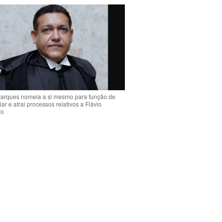
arques nomeia a si mesmo para função de
liar e atrai processos relativos a Flávio
ro