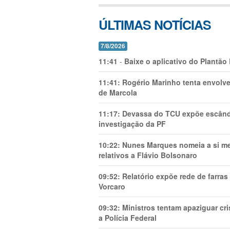
ÚLTIMAS NOTÍCIAS
7/8/2026
11:41
-
Baixe o aplicativo do Plantão
11:41:
Rogério Marinho tenta envolve
de Marcola
11:17:
Devassa do TCU expõe escânda
investigação da PF
10:22:
Nunes Marques nomeia a si mes
relativos a Flávio Bolsonaro
09:52:
Relatório expõe rede de farra
Vorcaro
09:32:
Ministros tentam apaziguar c
a Polícia Federal