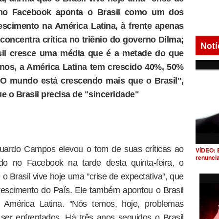
o no Facebook aponta o Brasil como um dos
rescimento na América Latina, à frente apenas
concentra crítica no triênio do governo Dilma;
Notí
sil cresce uma média que é a metade do que
anos, a América Latina tem crescido 40%, 50%
 O mundo está crescendo mais que o Brasil",
e o Brasil precisa de "sinceridade"
ardo Campos elevou o tom de suas críticas ao
VÍDEO: 
renunci
do no Facebook na tarde desta quinta-feira, o
o Brasil vive hoje uma "crise de expectativa", que
 crescimento do País. Ele também apontou o Brasil
América Latina. "Nós temos, hoje, problemas
er enfrentados. Há três anos seguidos o Brasil