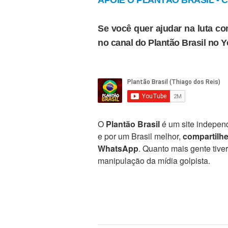
APOIE O PLANTÃO BRASIL - Cl
Se você quer ajudar na luta con
no canal do Plantão Brasil no 
O
Plantão Brasil
é um site independ
e por um Brasil melhor,
compartilh
WhatsApp
. Quanto mais gente tive
manipulação da mídia golpista.