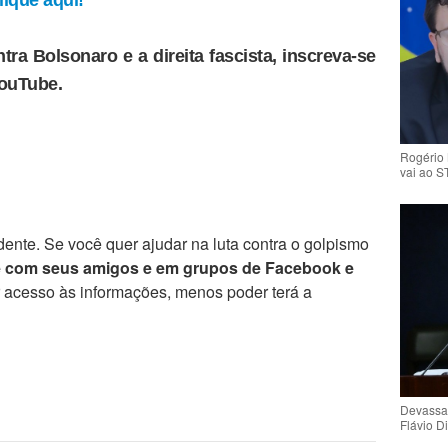
ique aqui!
tra Bolsonaro e a direita fascista, inscreva-se
YouTube.
Rogério 
vai ao S
ente. Se você quer ajudar na luta contra o golpismo
e com seus amigos e em grupos de Facebook e
r acesso às informações, menos poder terá a
Devassa
Flávio D