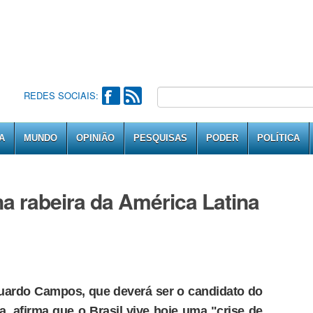
REDES SOCIAIS:
A
MUNDO
OPINIÃO
PESQUISAS
PODER
POLÍTICA
a rabeira da América Latina
ardo Campos, que deverá ser o candidato do
, afirma que o Brasil vive hoje uma "crise de