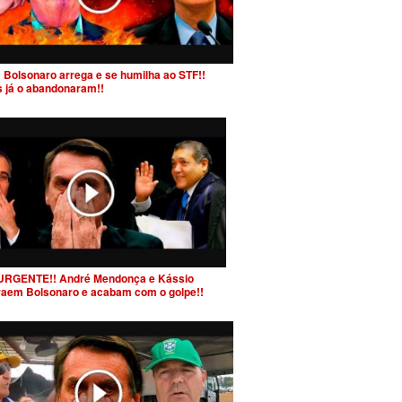
 Bolsonaro arrega e se humilha ao STF!!
s já o abandonaram!!
URGENTE!! André Mendonça e Kássio
raem Bolsonaro e acabam com o golpe!!