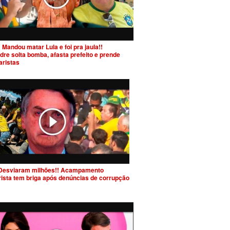
 Mandou matar Lula e foi pra jaula!!
dre solta bomba, afasta prefeito e prende
aristas
Desviaram milhões!! Acampamento
rista tem briga após denúncias de corrupção