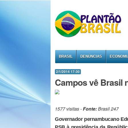
BRASIL
DENÚNCIAS
ECONOMI
2/1/2014 17:30
Campos vê Brasil n
1577 visitas -
Fonte:
Brasil 247
Governador pernambucano Edu
PSB à presidência da República